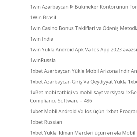
1win Azərbaycan ᐉ Bukmeker Kontorunun Forma
1Win Brasil
1win Casino Bonus Təklifləri və Ödəniş Metodl
1win India
1win Yüklə Android Apk Və Ios App 2023 əvəzsi
1winRussia
1xbet Azerbaycan Yükle Mobil Arizona Indir An
1xbet Azərbaycan Giriş Və Qeydiyyat Yüklə 1x
1xBet mobi tətbiqi və mobil sayt versiyası 1xB
Compliance Software – 486
1xbet Mobil Android Və Ios üçün 1xbet Proqram
1xbet Russian
1xbet Yüklə: Idman Mərcləri üçün ən əla Mobi