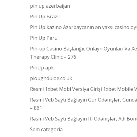
pin up azerbaijan
Pin Up Brazil
Pin Up kazino Azərbaycanın ən yaxşı casino oy
Pin Up Peru
Pin-up Casino Başlanğıc Onlayn Oyunları Və Xey
Therapy Clinic – 276
PinUp apk
ploughduloe.co.uk
Rəsmi 1xbet Mobi Versiya Girişi 1xbet Mobile 
Rəsmi Veb Saytı Bağlayın️ Gur Ödənişlər, Gündə
– 861
Rəsmi Veb Saytı Bağlayın️ Iti Ödənişlər, Adi Bo
Sem categoria