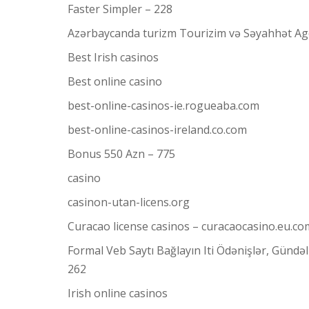
Faster Simpler – 228
Azərbaycanda turizm Tourizim və Səyahhət Age
Best Irish casinos
Best online casino
best-online-casinos-ie.rogueaba.com
best-online-casinos-ireland.co.com
Bonus 550 Azn – 775
casino
casinon-utan-licens.org
Curacao license casinos – curacaocasino.eu.co
Formal Veb Saytı Bağlayın️ Iti Ödənişlər, Gündəl
262
Irish online casinos