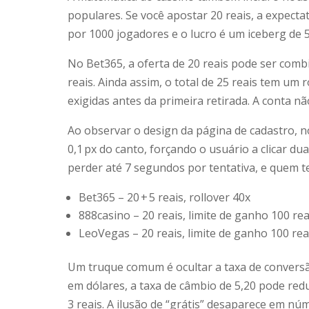
populares. Se você apostar 20 reais, a expectat
por 1000 jogadores e o lucro é um iceberg de 5
No Bet365, a oferta de 20 reais pode ser com
reais. Ainda assim, o total de 25 reais tem um 
exigidas antes da primeira retirada. A conta nã
Ao observar o design da página de cadastro, 
0,1 px do canto, forçando o usuário a clicar du
perder até 7 segundos por tentativa, e quem te
Bet365 – 20 + 5 reais, rollover 40x
888casino – 20 reais, limite de ganho 100 rea
LeoVegas – 20 reais, limite de ganho 100 rea
Um truque comum é ocultar a taxa de conversã
em dólares, a taxa de câmbio de 5,20 pode red
3 reais. A ilusão de “grátis” desaparece em núm