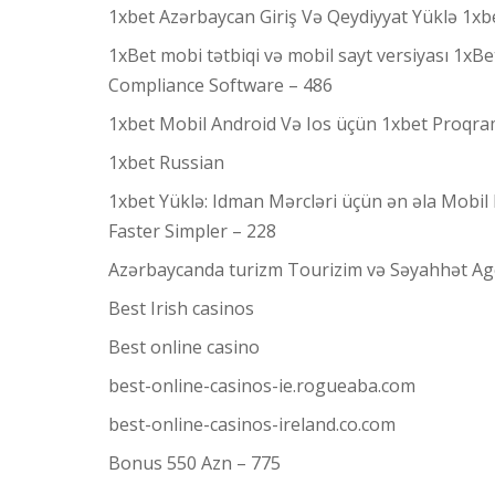
1xbet Azərbaycan Giriş Və Qeydiyyat Yüklə 1x
1xBet mobi tətbiqi və mobil sayt versiyası 1xB
Compliance Software – 486
1xbet Mobil Android Və Ios üçün 1xbet Proqram
1xbet Russian
1xbet Yüklə: Idman Mərcləri üçün ən əla Mobi
Faster Simpler – 228
Azərbaycanda turizm Tourizim və Səyahhət Age
Best Irish casinos
Best online casino
best-online-casinos-ie.rogueaba.com
best-online-casinos-ireland.co.com
Bonus 550 Azn – 775