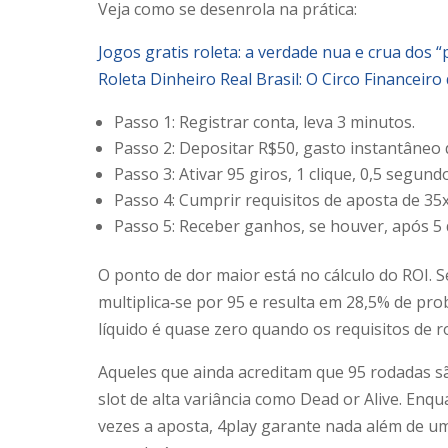
Veja como se desenrola na prática:
Jogos gratis roleta: a verdade nua e crua dos 
Roleta Dinheiro Real Brasil: O Circo Financeir
Passo 1: Registrar conta, leva 3 minutos.
Passo 2: Depositar R$50, gasto instantâneo 
Passo 3: Ativar 95 giros, 1 clique, 0,5 segundo
Passo 4: Cumprir requisitos de aposta de 35x
Passo 5: Receber ganhos, se houver, após 5 d
O ponto de dor maior está no cálculo do ROI. S
multiplica‑se por 95 e resulta em 28,5% de pro
líquido é quase zero quando os requisitos de 
Aqueles que ainda acreditam que 95 rodadas s
slot de alta variância como Dead or Alive. Enq
vezes a aposta, 4play garante nada além de um