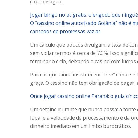
copo de água.
Jogar bingo no pc gratis: o engodo que ningu
O “cassino online autorizado Goiânia” não é m
cansados de promessas vazias
Um cálculo que poucos divulgam: a taxa de co
sem violar termos é cerca de 7,3%. Isso signi
terminar o ciclo, deixando o casino com lucros
Para os que ainda insistem em “free” como se f
graça. O cassino não tem obrigação de pagar, 
Onde jogar cassino online Paraná: o guia cíni
Um detalhe irritante que nunca passa: a fonte
lupa, e a velocidade de processamento é da o
dinheiro imediato em um limbo burocrático.