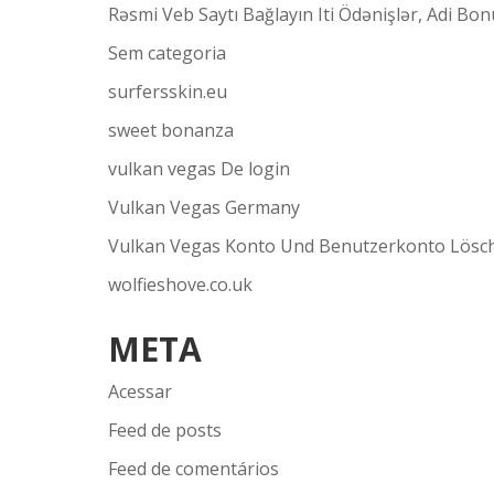
Rəsmi Veb Saytı Bağlayın️ Iti Ödənişlər, Adi Bo
Sem categoria
surfersskin.eu
sweet bonanza
vulkan vegas De login
Vulkan Vegas Germany
Vulkan Vegas Konto Und Benutzerkonto Lös
wolfieshove.co.uk
META
Acessar
Feed de posts
Feed de comentários