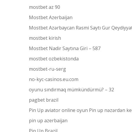
mostbet az 90
Mostbet Azerbaijan
Mostbet Azərbaycan Rəsmi Saytı Gur Qeydiyyat
mostbet kirish
Mostbet Nadir Saytına Giri – 587
mostbet ozbekistonda
mostbet-ru-serg
no-kyc-casinos.eu.com
oyunu sındırmaq mümkündürmü? – 32
pagbet brazil
Pin Up aviator️ online oyun Pin up nəzərdən keç
pin up azerbaijan
Pin Up Brazil