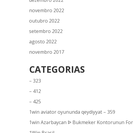
dezembro 2022
novembro 2022
outubro 2022
setembro 2022
agosto 2022
novembro 2017
CATEGORIAS
– 323
– 412
– 425
1win aviator oyununda qeydiyyat – 359
1win Azərbaycan ᐉ Bukmeker Kontorunun Forma
1Win Brasil