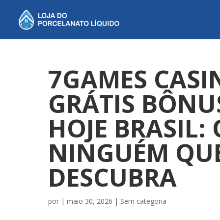
7GAMES CASI
GRÁTIS BÔNUS
HOJE BRASIL:
NINGUÉM QUE
DESCUBRA
por
|
maio 30, 2026
| Sem categoria