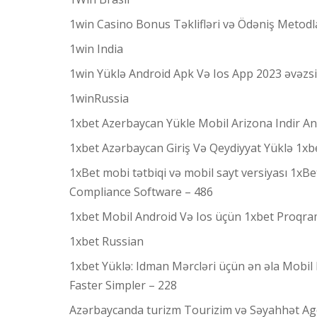
1win Casino Bonus Təklifləri və Ödəniş Metodl
1win India
1win Yüklə Android Apk Və Ios App 2023 əvəzsi
1winRussia
1xbet Azerbaycan Yükle Mobil Arizona Indir An
1xbet Azərbaycan Giriş Və Qeydiyyat Yüklə 1x
1xBet mobi tətbiqi və mobil sayt versiyası 1xB
Compliance Software – 486
1xbet Mobil Android Və Ios üçün 1xbet Proqram
1xbet Russian
1xbet Yüklə: Idman Mərcləri üçün ən əla Mobi
Faster Simpler – 228
Azərbaycanda turizm Tourizim və Səyahhət Age