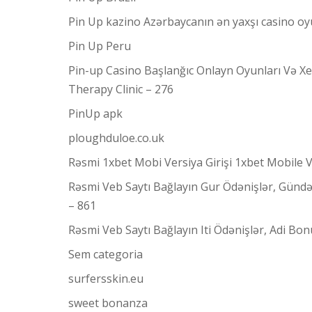
Pin Up kazino Azərbaycanın ən yaxşı casino oy
Pin Up Peru
Pin-up Casino Başlanğıc Onlayn Oyunları Və Xey
Therapy Clinic – 276
PinUp apk
ploughduloe.co.uk
Rəsmi 1xbet Mobi Versiya Girişi 1xbet Mobile 
Rəsmi Veb Saytı Bağlayın️ Gur Ödənişlər, Gündə
– 861
Rəsmi Veb Saytı Bağlayın️ Iti Ödənişlər, Adi Bo
Sem categoria
surfersskin.eu
sweet bonanza