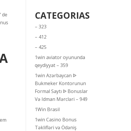
CATEGORIAS
” de
ônus
– 323
– 412
– 425
DA
1win aviator oyununda
qeydiyyat – 359
1win Azərbaycan ᐉ
Bukmeker Kontorunun
Formal Saytı ᐉ Bonuslar
Və Idman Mərcləri – 949
1Win Brasil
1win Casino Bonus
 em
Təklifləri və Ödəniş