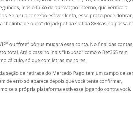
gundos, mas o fluxo de aprovação interno, que verifica a
os. Se a sua conexão estiver lenta, esse prazo pode dobrar
a “bolinha de ouro” do jackpot da slot da 888casino passa d
IP” ou “free” bônus mudará essa conta. No final das contas
to total. Até o cassino mais “luxuoso” como o Bet365 tem
o cálculo, só que com letras menores.
ce da seção de retirada do Mercado Pago tem um campo de s
em de erro só aparece depois que você tenta confirmar,
omo se a própria plataforma estivesse jogando contra você.