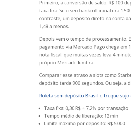
Primeiro, a conversão de saldo: R$ 100 de
taxa fixa. Se o seu bankroll inicial era 1
contraste, um depósito direto na conta da
1,48 a menos.
Depois vem o tempo de processamento. E
pagamento via Mercado Pago chega em 12 
nota fiscal, que muitas vezes leva 4 minu
próprio Mercado lembra.
Comparar esse atraso a slots como Starbur
depósito tarda 900 segundos. Ou seja, a di
Roleta sem depósito Brasil: o truque suj
Taxa fixa: 0,30 R$ + 7,2% por transação
Tempo médio de liberação: 12 min
Limite máximo por depósito: R$ 5 000