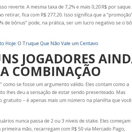
esso reverte. A mesma taxa de 7,2% e mais 0,20 R$ por saque.
 retirar, fica com R$ 277,20. Isso significa que a “promoção
% de bônus” pode, na prática, ser um lucro negativo se o b
to Hoje: O Truque Que Não Vale um Centavo
UNS JOGADORES AIN
SSA COMBINAÇÃO
a” como se fosse um argumento válido. Eles contam como a
ito lhes deu a sensação de estar sendo presenteado. Mas
iro gratuito – é apenas mais um número na planilha que você
suários nunca passa de 2 ou 3 níveis de stake. Eles começam
a primeira mão, recarregam com R$ 50 via Mercado Pago,