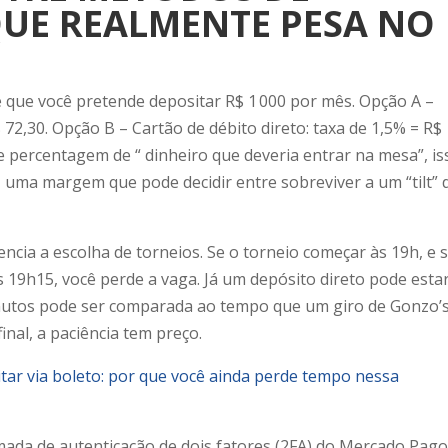
UE REALMENTE PESA NO
que você pretende depositar R$ 1 000 por mês. Opção A –
 72,30. Opção B – Cartão de débito direto: taxa de 1,5% = R$
e percentagem de “ dinheiro que deveria entrar na mesa”, is
 uma margem que pode decidir entre sobreviver a um “tilt” 
uencia a escolha de torneios. Se o torneio começar às 19h, e 
 19h15, você perde a vaga. Já um depósito direto pode esta
inutos pode ser comparada ao tempo que um giro de Gonzo’
inal, a paciência tem preço.
itar via boleto: por que você ainda perde tempo nessa
mada de autenticação de dois fatores (2FA) do Mercado Pag