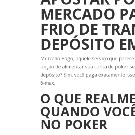
MERCADO PA
FRIO DE TR
DEPÓSITO E
Mercado Pago, aquele serviço que parece t
opção de alimentar sua conta de poker sem
depósito? Sim, você paga exatamente iss
6‑max.
O QUE REALM
QUANDO VOCÊ
NO POKER