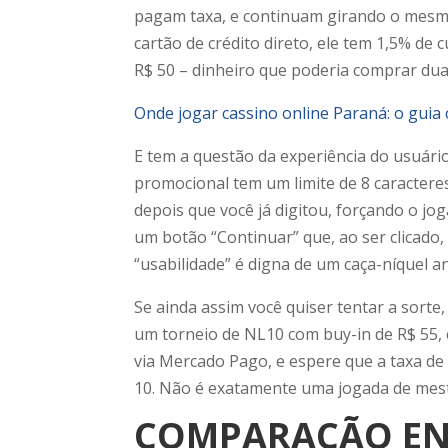
pagam taxa, e continuam girando o mesm
cartão de crédito direto, ele tem 1,5% de
R$ 50 – dinheiro que poderia comprar dua
Onde jogar cassino online Paraná: o guia
E tem a questão da experiência do usuári
promocional tem um limite de 8 caracteres
depois que você já digitou, forçando o j
um botão “Continuar” que, ao ser clicado, 
“usabilidade” é digna de um caça-níquel an
Se ainda assim você quiser tentar a sorte
um torneio de NL10 com buy-in de R$ 55, 
via Mercado Pago, e espere que a taxa de
10. Não é exatamente uma jogada de me
COMPARAÇÃO EN