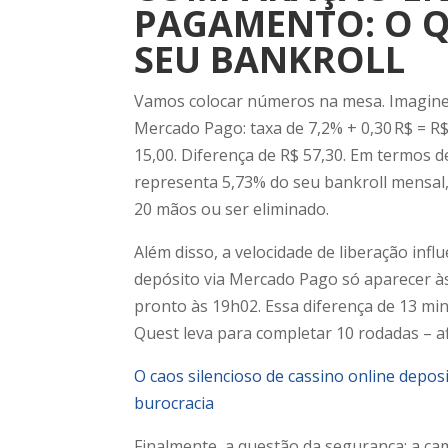
PAGAMENTO: O Q
SEU BANKROLL
Vamos colocar números na mesa. Imagine 
Mercado Pago: taxa de 7,2% + 0,30 R$ = R$
15,00. Diferença de R$ 57,30. Em termos d
representa 5,73% do seu bankroll mensal,
20 mãos ou ser eliminado.
Além disso, a velocidade de liberação infl
depósito via Mercado Pago só aparecer às
pronto às 19h02. Essa diferença de 13 m
Quest leva para completar 10 rodadas – af
O caos silencioso de cassino online depos
burocracia
Finalmente, a questão da segurança: a ca