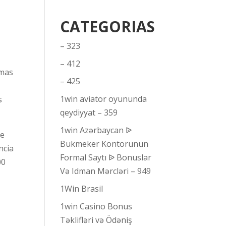
CATEGORIAS
– 323
– 412
 mas
– 425
1win aviator oyununda
s
qeydiyyat – 359
1win Azərbaycan ᐉ
de
Bukmeker Kontorunun
ncia
Formal Saytı ᐉ Bonuslar
00
Və Idman Mərcləri – 949
1Win Brasil
1win Casino Bonus
Təklifləri və Ödəniş