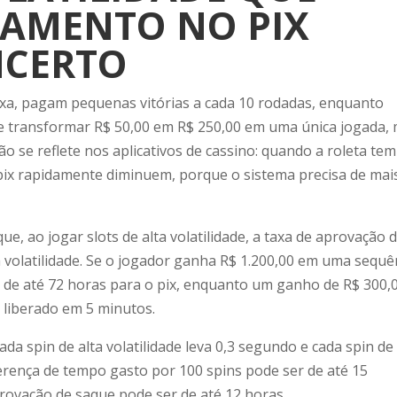
GAMENTO NO PIX
NCERTO
aixa, pagam pequenas vitórias a cada 10 rodadas, enquanto
de transformar R$ 50,00 em R$ 250,00 em uma única jogada,
o se reflete nos aplicativos de cassino: quando a roleta tem
o pix rapidamente diminuem, porque o sistema precisa de mai
e, ao jogar slots de alta volatilidade, a taxa de aprovação 
a volatilidade. Se o jogador ganha R$ 1.200,00 em uma sequê
o de até 72 horas para o pix, enquanto um ganho de R$ 300,
r liberado em 5 minutos.
da spin de alta volatilidade leva 0,3 segundo e cada spin de
iferença de tempo gasto por 100 spins pode ser de até 15
ovação de saque pode ser de até 12 horas.