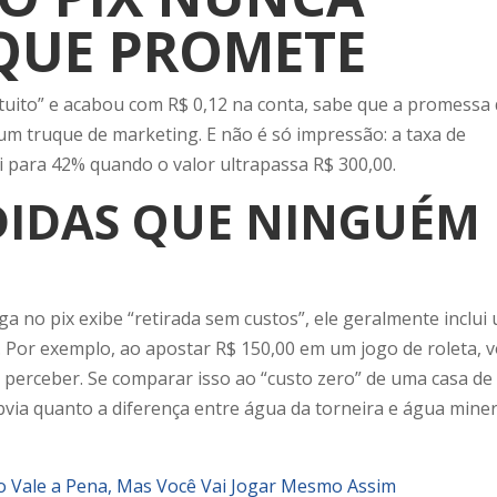
QUE PROMETE
tuito” e acabou com R$ 0,12 na conta, sabe que a promessa
m truque de marketing. E não é só impressão: a taxa de
 para 42% quando o valor ultrapassa R$ 300,00.
DIDAS QUE NINGUÉM
a no pix exibe “retirada sem custos”, ele geralmente inclui
. Por exemplo, ao apostar R$ 150,00 em um jogo de roleta, 
m perceber. Se comparar isso ao “custo zero” de uma casa de
bvia quanto a diferença entre água da torneira e água miner
o Vale a Pena, Mas Você Vai Jogar Mesmo Assim