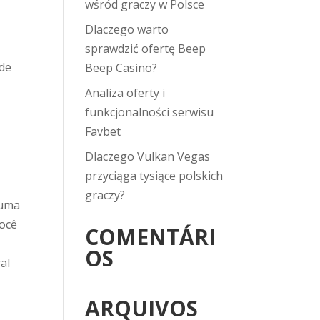
wśród graczy w Polsce
Dlaczego warto
sprawdzić ofertę Beep
 de
Beep Casino?
Analiza oferty i
funkcjonalności serwisu
Favbet
Dlaczego Vulkan Vegas
przyciąga tysiące polskich
graczy?
 uma
você
COMENTÁRI
OS
al
ARQUIVOS