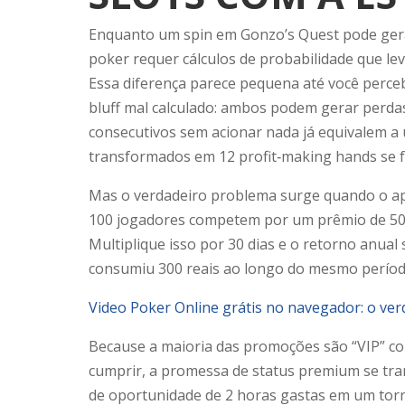
Enquanto um spin em Gonzo’s Quest pode ger
poker requer cálculos de probabilidade que le
Essa diferença parece pequena até você perceb
bluff mal calculado: ambos podem gerar perdas
consecutivos sem acionar nada já equivalem a 
transformados em 12 profit‑making hands se 
Mas o verdadeiro problema surge quando o aplica
100 jogadores competem por um prêmio de 500 
Multiplique isso por 30 dias e o retorno anual 
consumiu 300 reais ao longo do mesmo períod
Video Poker Online grátis no navegador: o ver
Because a maioria das promoções são “VIP” c
cumprir, a promessa de status premium se tra
de oportunidade de 2 horas gastas em um torn