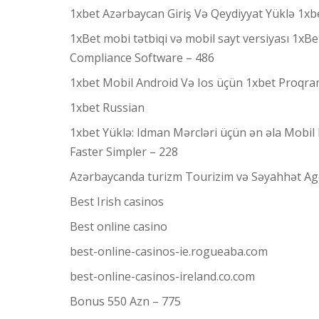
1xbet Azərbaycan Giriş Və Qeydiyyat Yüklə 1x
1xBet mobi tətbiqi və mobil sayt versiyası 1xB
Compliance Software – 486
1xbet Mobil Android Və Ios üçün 1xbet Proqram
1xbet Russian
1xbet Yüklə: Idman Mərcləri üçün ən əla Mobi
Faster Simpler – 228
Azərbaycanda turizm Tourizim və Səyahhət Age
Best Irish casinos
Best online casino
best-online-casinos-ie.rogueaba.com
best-online-casinos-ireland.co.com
Bonus 550 Azn – 775