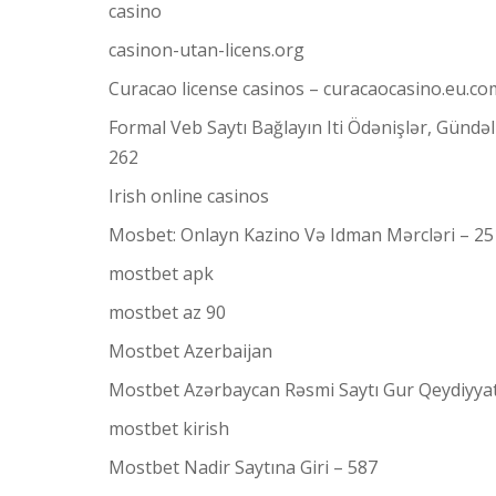
casino
casinon-utan-licens.org
Curacao license casinos – curacaocasino.eu.co
Formal Veb Saytı Bağlayın️ Iti Ödənişlər, Gündəl
262
Irish online casinos
Mosbet: Onlayn Kazino Və Idman Mərcləri – 25
mostbet apk
mostbet az 90
Mostbet Azerbaijan
Mostbet Azərbaycan Rəsmi Saytı Gur Qeydiyyat
mostbet kirish
Mostbet Nadir Saytına Giri – 587