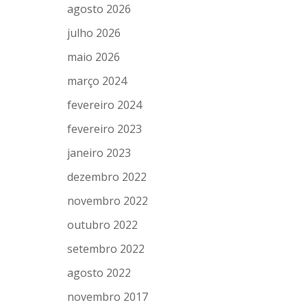
agosto 2026
julho 2026
maio 2026
março 2024
fevereiro 2024
fevereiro 2023
janeiro 2023
dezembro 2022
novembro 2022
outubro 2022
setembro 2022
agosto 2022
novembro 2017