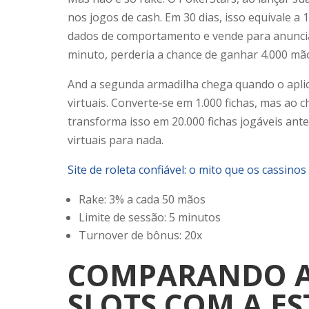
nos jogos de cash. Em 30 dias, isso equivale a
dados de comportamento e vende para anuncia
minuto, perderia a chance de ganhar 4.000 mão
And a segunda armadilha chega quando o aplica
virtuais. Converte‑se em 1.000 fichas, mas ao 
transforma isso em 20.000 fichas jogáveis antes
virtuais para nada.
Site de roleta confiável: o mito que os cassin
Rake: 3% a cada 50 mãos
Limite de sessão: 5 minutos
Turnover de bônus: 20x
COMPARANDO A
SLOTS COM A ES