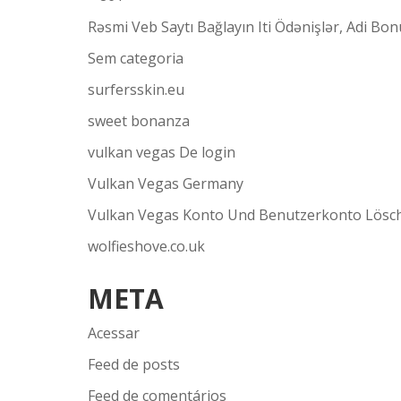
Rəsmi Veb Saytı Bağlayın️ Iti Ödənişlər, Adi Bo
Sem categoria
surfersskin.eu
sweet bonanza
vulkan vegas De login
Vulkan Vegas Germany
Vulkan Vegas Konto Und Benutzerkonto Lös
wolfieshove.co.uk
META
Acessar
Feed de posts
Feed de comentários