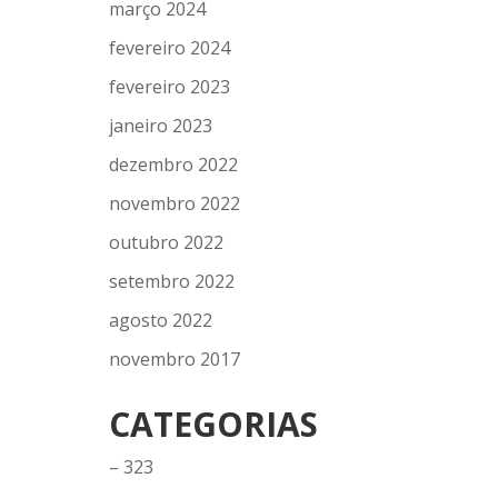
março 2024
fevereiro 2024
fevereiro 2023
janeiro 2023
dezembro 2022
novembro 2022
outubro 2022
setembro 2022
agosto 2022
novembro 2017
CATEGORIAS
– 323