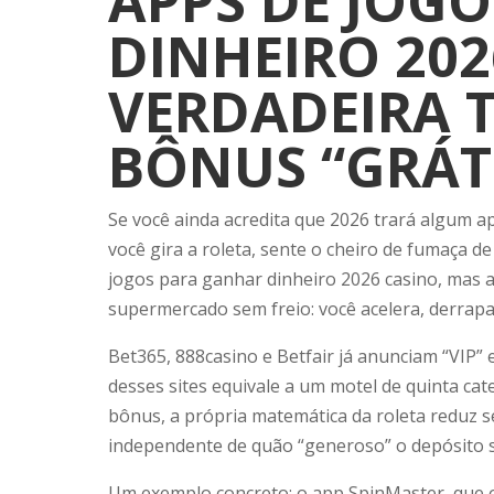
APPS DE JOG
DINHEIRO 202
VERDADEIRA 
BÔNUS “GRÁT
Se você ainda acredita que 2026 trará algum a
você gira a roleta, sente o cheiro de fumaça d
jogos para ganhar dinheiro 2026 casino, mas 
supermercado sem freio: você acelera, derrapa
Bet365, 888casino e Betfair já anunciam “VIP” 
desses sites equivale a um motel de quinta c
bônus, a própria matemática da roleta reduz s
independente de quão “generoso” o depósito s
Um exemplo concreto: o app SpinMaster, que o