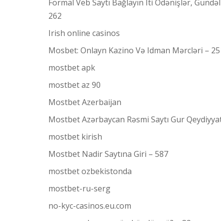
Formal Veb Saytı Bağlayın️ Iti Ödənişlər, Gündəl
262
Irish online casinos
Mosbet: Onlayn Kazino Və Idman Mərcləri – 25
mostbet apk
mostbet az 90
Mostbet Azerbaijan
Mostbet Azərbaycan Rəsmi Saytı Gur Qeydiyyat
mostbet kirish
Mostbet Nadir Saytına Giri – 587
mostbet ozbekistonda
mostbet-ru-serg
no-kyc-casinos.eu.com