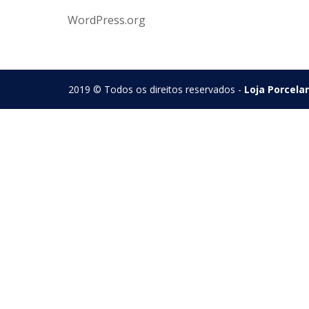
WordPress.org
2019 © Todos os direitos reservados -
Loja Porcela