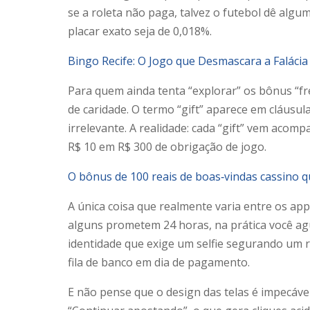
se a roleta não paga, talvez o futebol dê alg
placar exato seja de 0,018%.
Bingo Recife: O Jogo que Desmascara a Falácia 
Para quem ainda tenta “explorar” os bônus “fr
de caridade. O termo “gift” aparece em cláusu
irrelevante. A realidade: cada “gift” vem aco
R$ 10 em R$ 300 de obrigação de jogo.
O bônus de 100 reais de boas‑vindas cassino
A única coisa que realmente varia entre os ap
alguns prometem 24 horas, na prática você agu
identidade que exige um selfie segurando um re
fila de banco em dia de pagamento.
E não pense que o design das telas é impecável