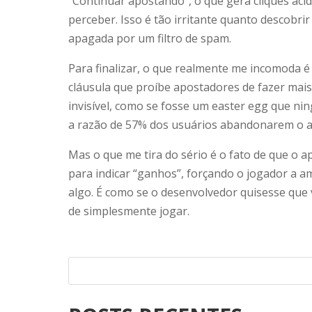
“Continuar apostando”, o que gera cliques ac
perceber. Isso é tão irritante quanto descobri
apagada por um filtro de spam.
Para finalizar, o que realmente me incomoda é 
cláusula que proíbe apostadores de fazer mais 
invisível, como se fosse um easter egg que ni
a razão de 57% dos usuários abandonarem o a
Mas o que me tira do sério é o fato de que o a
para indicar “ganhos”, forçando o jogador a a
algo. É como se o desenvolvedor quisesse qu
de simplesmente jogar.