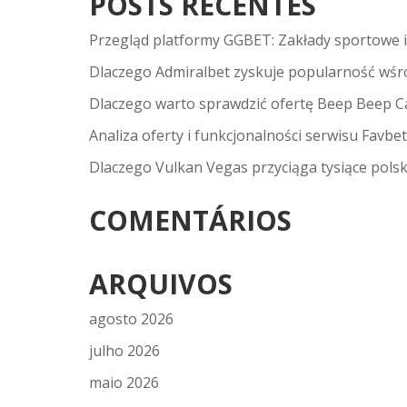
POSTS RECENTES
Przegląd platformy GGBET: Zakłady sportowe 
Dlaczego Admiralbet zyskuje popularność wśr
Dlaczego warto sprawdzić ofertę Beep Beep C
Analiza oferty i funkcjonalności serwisu Favbet
Dlaczego Vulkan Vegas przyciąga tysiące polsk
COMENTÁRIOS
ARQUIVOS
agosto 2026
julho 2026
maio 2026