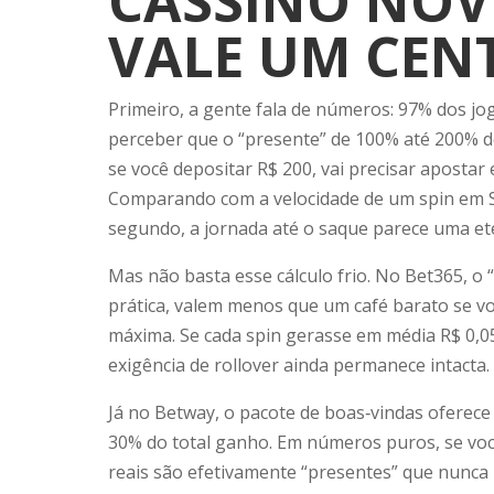
CASSINO NOV
VALE UM CEN
Primeiro, a gente fala de números: 97% dos jo
perceber que o “presente” de 100% até 200% de 
se você depositar R$ 200, vai precisar apostar 
Comparando com a velocidade de um spin em 
segundo, a jornada até o saque parece uma et
Mas não basta esse cálculo frio. No Bet365, o “
prática, valem menos que um café barato se vo
máxima. Se cada spin gerasse em média R$ 0,0
exigência de rollover ainda permanece intacta.
Já no Betway, o pacote de boas‑vindas oferece
30% do total ganho. Em números puros, se você 
reais são efetivamente “presentes” que nunca 