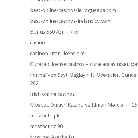
best-online-casinos-ie.rogueaba.com
best-online-casinos-ireland.co.com
Bonus 550 Azn – 775
casino
casinon-utan-licens.org
Curacao license casinos – curacaocasino.eu.co
Formal Veb Saytı Bağlayın️ Iti Ödənişlər, Gündəl
262
Irish online casinos
Mosbet: Onlayn Kazino Və Idman Mərcləri – 25
mostbet apk
mostbet az 90
Mostbet Azerbaijan