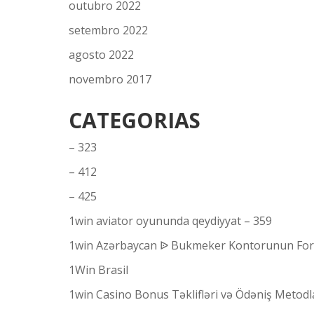
outubro 2022
setembro 2022
agosto 2022
novembro 2017
CATEGORIAS
– 323
– 412
– 425
1win aviator oyununda qeydiyyat – 359
1win Azərbaycan ᐉ Bukmeker Kontorunun Forma
1Win Brasil
1win Casino Bonus Təklifləri və Ödəniş Metodl