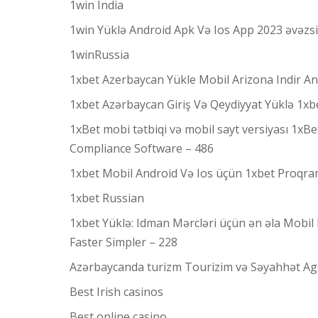
1win India
1win Yüklə Android Apk Və Ios App 2023 əvəzsi
1winRussia
1xbet Azerbaycan Yükle Mobil Arizona Indir An
1xbet Azərbaycan Giriş Və Qeydiyyat Yüklə 1x
1xBet mobi tətbiqi və mobil sayt versiyası 1xB
Compliance Software – 486
1xbet Mobil Android Və Ios üçün 1xbet Proqram
1xbet Russian
1xbet Yüklə: Idman Mərcləri üçün ən əla Mobi
Faster Simpler – 228
Azərbaycanda turizm Tourizim və Səyahhət Age
Best Irish casinos
Best online casino