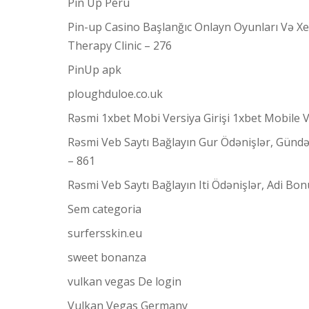
Pin Up Peru
Pin-up Casino Başlanğıc Onlayn Oyunları Və Xey
Therapy Clinic – 276
PinUp apk
ploughduloe.co.uk
Rəsmi 1xbet Mobi Versiya Girişi 1xbet Mobile 
Rəsmi Veb Saytı Bağlayın️ Gur Ödənişlər, Gündə
– 861
Rəsmi Veb Saytı Bağlayın️ Iti Ödənişlər, Adi Bo
Sem categoria
surfersskin.eu
sweet bonanza
vulkan vegas De login
Vulkan Vegas Germany