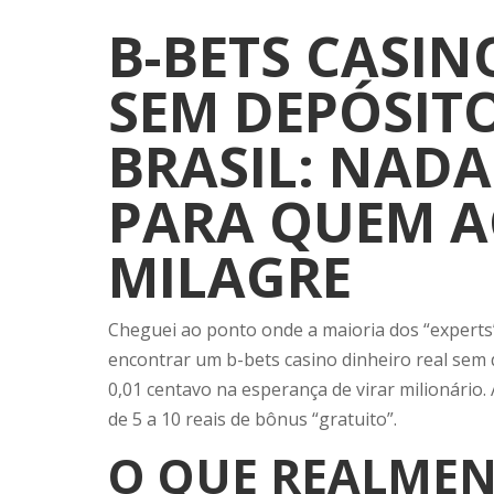
B-BETS CASIN
SEM DEPÓSIT
BRASIL: NADA
PARA QUEM A
MILAGRE
Cheguei ao ponto onde a maioria dos “experts”
encontrar um b-bets casino dinheiro real sem
0,01 centavo na esperança de virar milionário.
de 5 a 10 reais de bônus “gratuito”.
O QUE REALMEN