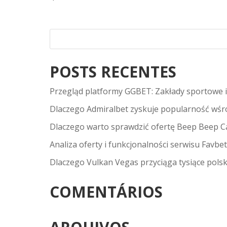
POSTS RECENTES
Przegląd platformy GGBET: Zakłady sportowe 
Dlaczego Admiralbet zyskuje popularność wśr
Dlaczego warto sprawdzić ofertę Beep Beep C
Analiza oferty i funkcjonalności serwisu Favbet
Dlaczego Vulkan Vegas przyciąga tysiące polsk
COMENTÁRIOS