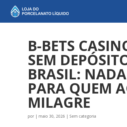
B-BETS CASIN
SEM DEPÓSIT
BRASIL: NADA
PARA QUEM A
MILAGRE
por
|
maio 30, 2026
| Sem categoria