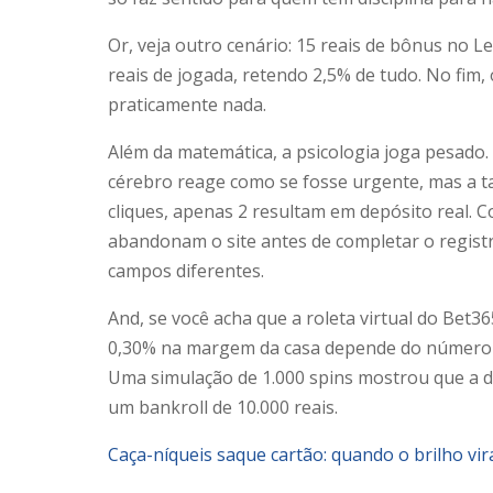
Or, veja outro cenário: 15 reais de bônus no L
reais de jogada, retendo 2,5% de tudo. No fim,
praticamente nada.
Além da matemática, a psicologia joga pesado.
cérebro reage como se fosse urgente, mas a tax
cliques, apenas 2 resultam em depósito real. 
abandonam o site antes de completar o registro
campos diferentes.
And, se você acha que a roleta virtual do Bet
0,30% na margem da casa depende do número de
Uma simulação de 1.000 spins mostrou que a di
um bankroll de 10.000 reais.
Caça-níqueis saque cartão: quando o brilho vir