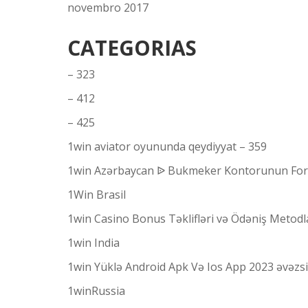
novembro 2017
CATEGORIAS
– 323
– 412
– 425
1win aviator oyununda qeydiyyat – 359
1win Azərbaycan ᐉ Bukmeker Kontorunun Forma
1Win Brasil
1win Casino Bonus Təklifləri və Ödəniş Metodl
1win India
1win Yüklə Android Apk Və Ios App 2023 əvəzsi
1winRussia