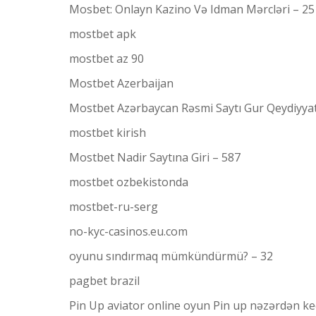
Mosbet: Onlayn Kazino Və Idman Mərcləri – 25
mostbet apk
mostbet az 90
Mostbet Azerbaijan
Mostbet Azərbaycan Rəsmi Saytı Gur Qeydiyyat
mostbet kirish
Mostbet Nadir Saytına Giri – 587
mostbet ozbekistonda
mostbet-ru-serg
no-kyc-casinos.eu.com
oyunu sındırmaq mümkündürmü? – 32
pagbet brazil
Pin Up aviator️ online oyun Pin up nəzərdən keç