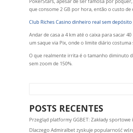
PokerStars, apesar de ser famosa por pôquer, o
que consome 2 GB por hora, então o custo de
Club Riches Casino dinheiro real sem depósito
Andar de casa a 4 km até o caixa para sacar 40
um saque via Pix, onde o limite diário costuma s
O que realmente irrita é o tamanho diminuto da
sem zoom de 150%.
POSTS RECENTES
Przegląd platformy GGBET: Zakłady sportowe 
Dlaczego Admiralbet zyskuje popularność wśr