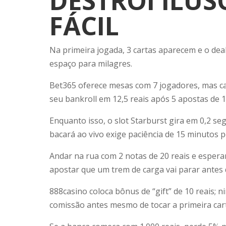
DESTRÓI ILUS
FÁCIL
Na primeira jogada, 3 cartas aparecem e o deal
espaço para milagres.
Bet365 oferece mesas com 7 jogadores, mas ca
seu bankroll em 12,5 reais após 5 apostas de 1
Enquanto isso, o slot Starburst gira em 0,2 se
bacará ao vivo exige paciência de 15 minutos p
Andar na rua com 2 notas de 20 reais e espera
apostar que um trem de carga vai parar antes 
888casino coloca bônus de “gift” de 10 reais; 
comissão antes mesmo de tocar a primeira car