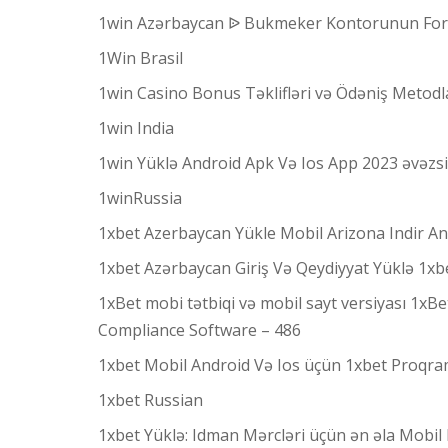
1win Azərbaycan ᐉ Bukmeker Kontorunun Forma
1Win Brasil
1win Casino Bonus Təklifləri və Ödəniş Metodl
1win India
1win Yüklə Android Apk Və Ios App 2023 əvəzsi
1winRussia
1xbet Azerbaycan Yükle Mobil Arizona Indir An
1xbet Azərbaycan Giriş Və Qeydiyyat Yüklə 1x
1xBet mobi tətbiqi və mobil sayt versiyası 1xB
Compliance Software – 486
1xbet Mobil Android Və Ios üçün 1xbet Proqram
1xbet Russian
1xbet Yüklə: Idman Mərcləri üçün ən əla Mobi