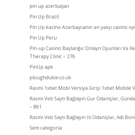
pin up azerbaijan
Pin Up Brazil
Pin Up kazino Azərbaycanın ən yaxşı casino oy
Pin Up Peru
Pin-up Casino Başlanğıc Onlayn Oyunları Və Xey
Therapy Clinic – 276
PinUp apk
ploughduloe.co.uk
Rəsmi 1xbet Mobi Versiya Girişi 1xbet Mobile 
Rəsmi Veb Saytı Bağlayın️ Gur Ödənişlər, Gündə
– 861
Rəsmi Veb Saytı Bağlayın️ Iti Ödənişlər, Adi Bo
Sem categoria