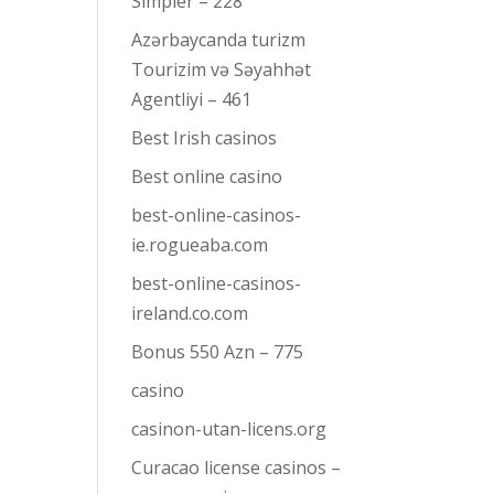
Simpler – 228
Azərbaycanda turizm
Tourizim və Səyahhət
Agentliyi – 461
Best Irish casinos
Best online casino
best-online-casinos-
ie.rogueaba.com
best-online-casinos-
ireland.co.com
Bonus 550 Azn – 775
casino
casinon-utan-licens.org
Curacao license casinos –