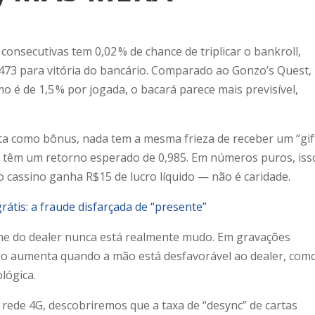
nsecutivas tem 0,02 % de chance de triplicar o bankroll,
473 para vitória do bancário. Comparado ao Gonzo’s Quest,
 é de 1,5 % por jogada, o bacará parece mais previsível,
eta como bônus, nada tem a mesma frieza de receber um “gif
, têm um retorno esperado de 0,985. Em números puros, iss
 o cassino ganha R$15 de lucro líquido — não é caridade.
átis: a fraude disfarçada de “presente”
ne do dealer nunca está realmente mudo. Em gravações
ndo aumenta quando a mão está desfavorável ao dealer, com
lógica.
 rede 4G, descobriremos que a taxa de “desync” de cartas