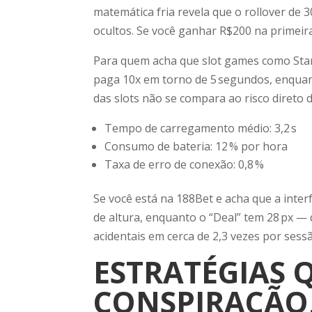
matemática fria revela que o rollover de
ocultos. Se você ganhar R$200 na primeir
Para quem acha que slot games como Sta
paga 10x em torno de 5 segundos, enquant
das slots não se compara ao risco direto 
Tempo de carregamento médio: 3,2 s
Consumo de bateria: 12 % por hora
Taxa de erro de conexão: 0,8 %
Se você está na 188Bet e acha que a inter
de altura, enquanto o “Deal” tem 28 px 
acidentais em cerca de 2,3 vezes por sess
ESTRATÉGIAS 
CONSPIRAÇÃO