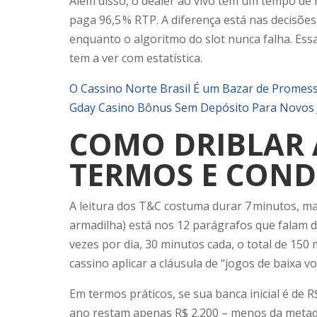
Além disso, o dealer ao vivo tem um tempo de
paga 96,5 % RTP. A diferença está nas decisõe
enquanto o algoritmo do slot nunca falha. Ess
tem a ver com estatística.
O Cassino Norte Brasil É um Bazar de Promess
Gday Casino Bônus Sem Depósito Para Novos J
COMO DRIBLAR 
TERMOS E COND
A leitura dos T&C costuma durar 7 minutos, m
armadilha) está nos 12 parágrafos que falam de 
vezes por dia, 30 minutos cada, o total de 15
cassino aplicar a cláusula de “jogos de baixa vol
Em termos práticos, se sua banca inicial é de 
ano restam apenas R$ 2.200 – menos da metad