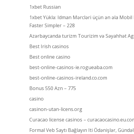
1xbet Russian
1xbet Yüklə: Idman Mərcləri üçün ən əla Mobi
Faster Simpler – 228
Azərbaycanda turizm Tourizim və Səyahhət Age
Best Irish casinos
Best online casino
best-online-casinos-ie.rogueaba.com
best-online-casinos-ireland.co.com
Bonus 550 Azn – 775
casino
casinon-utan-licens.org
Curacao license casinos – curacaocasino.eu.co
Formal Veb Saytı Bağlayın️ Iti Ödənişlər, Gündəl