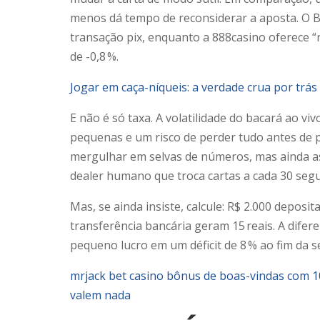
menos dá tempo de reconsiderar a aposta. O Be
transação pix, enquanto a 888casino oferece “
de -0,8 %.
Jogar em caça-níqueis: a verdade crua por trás
E não é só taxa. A volatilidade do bacará ao vi
pequenas e um risco de perder tudo antes de p
mergulhar em selvas de números, mas ainda a
dealer humano que troca cartas a cada 30 seg
Mas, se ainda insiste, calcule: R$ 2.000 deposit
transferência bancária geram 15 reais. A difer
pequeno lucro em um déficit de 8 % ao fim da s
mrjack bet casino bônus de boas-vindas com 10
valem nada