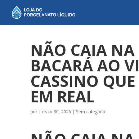
NÃO CAIA NA
BACARÁ AO VI
CASSINO QUE
EM REAL
por
|
maio 30, 2026
| Sem categoria