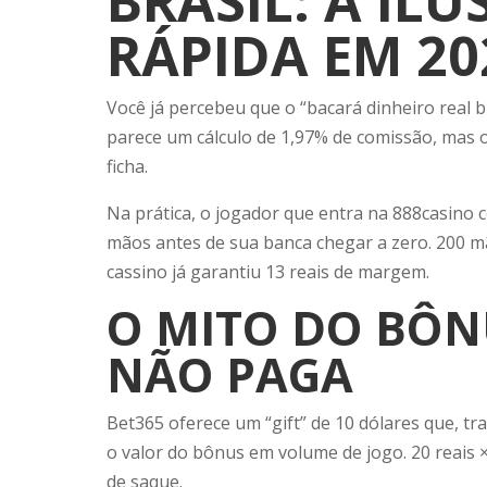
BRASIL: A IL
RÁPIDA EM 20
Você já percebeu que o “bacará dinheiro real 
parece um cálculo de 1,97% de comissão, mas o
ficha.
Na prática, o jogador que entra na 888casino 
mãos antes de sua banca chegar a zero. 200 mão
cassino já garantiu 13 reais de margem.
O MITO DO BÔN
NÃO PAGA
Bet365 oferece um “gift” de 10 dólares que, tra
o valor do bônus em volume de jogo. 20 reais 
de saque.