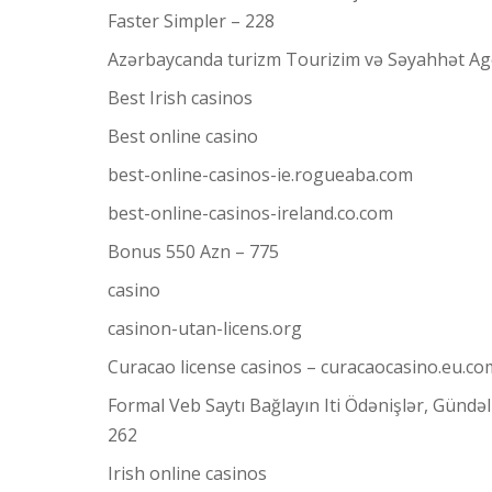
Faster Simpler – 228
Azərbaycanda turizm Tourizim və Səyahhət Age
Best Irish casinos
Best online casino
best-online-casinos-ie.rogueaba.com
best-online-casinos-ireland.co.com
Bonus 550 Azn – 775
casino
casinon-utan-licens.org
Curacao license casinos – curacaocasino.eu.co
Formal Veb Saytı Bağlayın️ Iti Ödənişlər, Gündəl
262
Irish online casinos