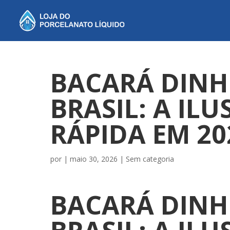
BACARÁ DINH
BRASIL: A IL
RÁPIDA EM 20
por
|
maio 30, 2026
| Sem categoria
BACARÁ DINH