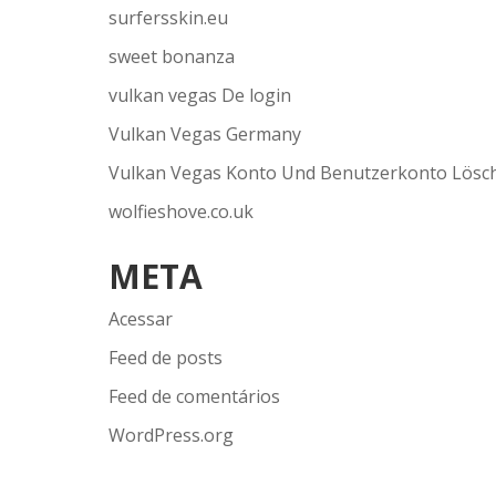
surfersskin.eu
sweet bonanza
vulkan vegas De login
Vulkan Vegas Germany
Vulkan Vegas Konto Und Benutzerkonto Lös
wolfieshove.co.uk
META
Acessar
Feed de posts
Feed de comentários
WordPress.org