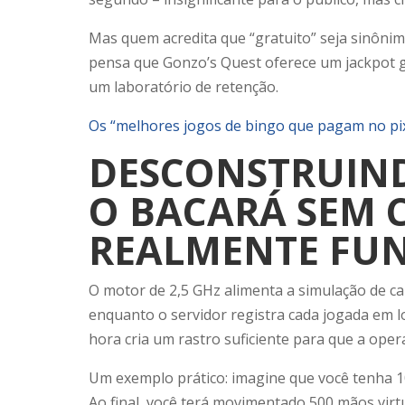
Mas quem acredita que “gratuito” seja sinôni
pensa que Gonzo’s Quest oferece um jackpot gar
um laboratório de retenção.
Os “melhores jogos de bingo que pagam no pix
DESCONSTRUIND
O BACARÁ SEM 
REALMENTE FU
O motor de 2,5 GHz alimenta a simulação de c
enquanto o servidor registra cada jogada em lo
hora cria um rastro suficiente para que a oper
Um exemplo prático: imagine que você tenha 1
Ao final, você terá movimentado 500 mãos virtua