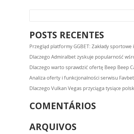
POSTS RECENTES
Przegląd platformy GGBET: Zakłady sportowe 
Dlaczego Admiralbet zyskuje popularność wśr
Dlaczego warto sprawdzić ofertę Beep Beep C
Analiza oferty i funkcjonalności serwisu Favbet
Dlaczego Vulkan Vegas przyciąga tysiące polsk
COMENTÁRIOS
ARQUIVOS