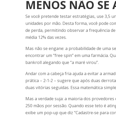
MENOS NÃO SE
Se você pretende testar estratégias, use 3,5 un
unidades por mão. Desta forma, você pode comp
de perda, permitindo observar a frequência de 
média 12% das vezes.
Mas não se engane: a probabilidade de uma seq
encontrar um “free spin” em uma farmácia. Qu
bankroll alegando que “a maré virou”.
Andar com a cabeça fria ajuda a evitar a arma
prática – 2‑1‑2 – sugere que após duas derro
duas vitórias seguidas. Essa matemática simpl
Mas a verdade suja: a maioria dos provedores 
250 mãos por sessão. Quando esse teto é ating
exibe um pop‑up que diz “Cadastre‑se para con