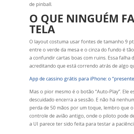
de pinball.
O QUE NINGUÉM FA
TELA
O layout costuma usar fontes de tamanho 9 pt,
entre o verde da mesa e o cinza do fundo é tã
a confundir cartas boas com ruins. Essa falha 
acreditando que está correndo atrás de algo q
App de cassino grátis para iPhone: o “present
Mas o pior mesmo é o botão “Auto‑Play”. Ele es
descuidado encerra a sessão. E não há nenhu
perda de 50 mãos por um toque, lembro que o 
controle de avião antigo, onde o piloto pode d
a UI parece ter sido feita para testar a paciênc