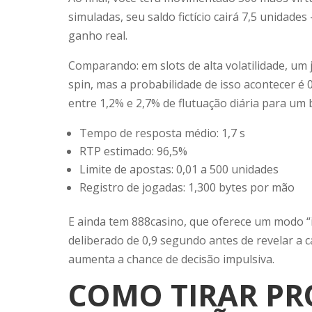
simuladas, seu saldo fictício cairá 7,5 unida
ganho real.
Comparando: em slots de alta volatilidade, u
spin, mas a probabilidade de isso acontecer é 0
entre 1,2% e 2,7% de flutuação diária para um 
Tempo de resposta médio: 1,7 s
RTP estimado: 96,5%
Limite de apostas: 0,01 a 500 unidades
Registro de jogadas: 1,300 bytes por mão
E ainda tem 888casino, que oferece um modo “
deliberado de 0,9 segundo antes de revelar a c
aumenta a chance de decisão impulsiva.
COMO TIRAR PR