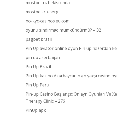
mostbet ozbekistonda
mostbet-ru-serg
no-kyc-casinos.eu.com
oyunu sındırmaq mümkündürmü? – 32
pagbet brazil
Pin Up aviator️ online oyun Pin up nəzərdən keç
pin up azerbaijan
Pin Up Brazil
Pin Up kazino Azərbaycanın ən yaxşı casino oy
Pin Up Peru
Pin-up Casino Başlanğıc Onlayn Oyunları Və Xey
Therapy Clinic – 276
PinUp apk