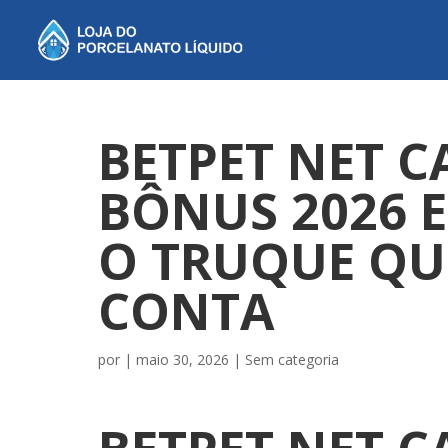
BETPET NET 
BÔNUS 2026 E
O TRUQUE QU
CONTA
por
|
maio 30, 2026
| Sem categoria