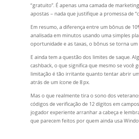
“gratuito”. É apenas uma camada de marketing 
apostas – nada que justifique a promessa de “
Em resumo, a diferença entre um bônus de 10%
analisada em minutos usando uma simples plan
oportunidade e as taxas, o bônus se torna um 
E ainda tem a questão dos limites de saque. A
cashback, o que significa que mesmo se você g
limitação é tão irritante quanto tentar abrir 
atrás de um ícone de 8 px.
Mas o que realmente tira o sono dos veteranos 
códigos de verificação de 12 dígitos em campos
jogador experiente arranhar a cabeça e lembra
que parecem feitos por quem ainda usa Windo