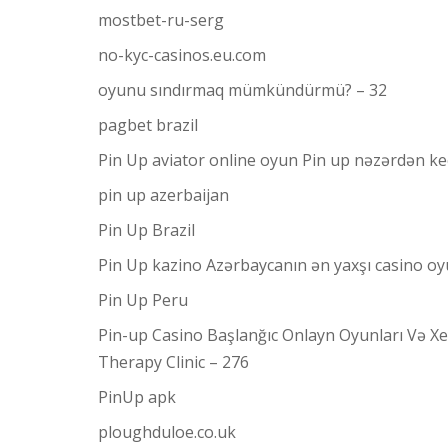
mostbet-ru-serg
no-kyc-casinos.eu.com
oyunu sındırmaq mümkündürmü? – 32
pagbet brazil
Pin Up aviator️ online oyun Pin up nəzərdən keç
pin up azerbaijan
Pin Up Brazil
Pin Up kazino Azərbaycanın ən yaxşı casino oy
Pin Up Peru
Pin-up Casino Başlanğıc Onlayn Oyunları Və Xey
Therapy Clinic – 276
PinUp apk
ploughduloe.co.uk