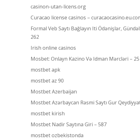
casinon-utan-licens.org
Curacao license casinos – curacaocasino.eu.co
Formal Veb Saytı Bağlayın️ Iti Ödənişlər, Gündəl
262
Irish online casinos
Mosbet: Onlayn Kazino Və Idman Mərcləri – 25
mostbet apk
mostbet az 90
Mostbet Azerbaijan
Mostbet Azərbaycan Rəsmi Saytı Gur Qeydiyyat
mostbet kirish
Mostbet Nadir Saytına Giri – 587
mostbet ozbekistonda