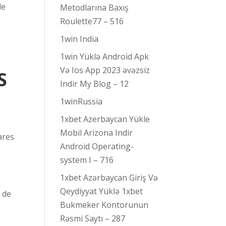
de
Metodlarına Baxış
Roulette77 – 516
1win India
1win Yüklə Android Apk
Və Ios App 2023 əvəzsiz
S
Indir My Blog – 12
1winRussia
1xbet Azerbaycan Yükle
Mobil Arizona Indir
ares
Android Operating-
system I – 716
1xbet Azərbaycan Giriş Və
Qeydiyyat Yüklə 1xbet
 de
Bukmeker Kontorunun
Rəsmi Saytı – 287