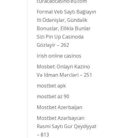
curacaocasino.eu.com
Formal Veb Saytı Bağlayın️
Iti Ödənişlər, Gündəlik
Bonuslar, Elliklə Bunlar
Sizi Pin Up Casinoda
Gözləyir – 262
Irish online casinos
Mosbet: Onlayn Kazino
Və Idman Mərcləri – 251
mostbet apk
mostbet az 90
Mostbet Azerbaijan
Mostbet Azərbaycan
Rəsmi Saytı Gur Qeydiyyat
– 813