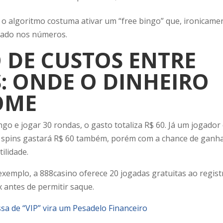
 o algoritmo costuma ativar um “free bingo” que, ironicame
rado nos números.
 DE CUSTOS ENTRE
S: ONDE O DINHEIRO
OME
go e jogar 30 rondas, o gasto totaliza R$ 60. Já um jogador
00 spins gastará R$ 60 também, porém com a chance de ganh
ilidade.
 exemplo, a 888casino oferece 20 jogadas gratuitas ao regist
 antes de permitir saque.
a de “VIP” vira um Pesadelo Financeiro