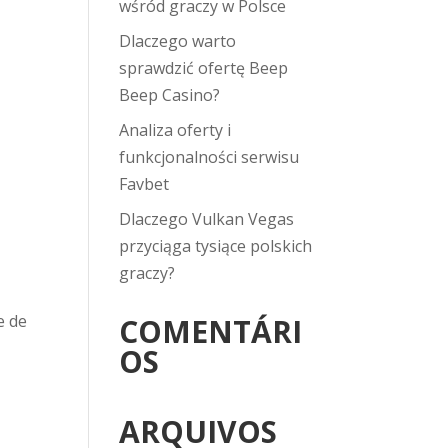
wśród graczy w Polsce
Dlaczego warto
sprawdzić ofertę Beep
Beep Casino?
Analiza oferty i
funkcjonalności serwisu
Favbet
Dlaczego Vulkan Vegas
przyciąga tysiące polskich
graczy?
e de
COMENTÁRI
OS
ARQUIVOS