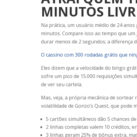
MINUTOS LIVR
Na prática, um usuário médio de 24 anos 
minutos. Compare isso ao tempo que um j
durar menos de 2 segundos; a diferença d
O cassino com 300 rodadas grátis que ni
Eles dizem que a velocidade do bingo grát
sofre um pico de 15.000 requisições simu
de ver seu cartela.
Mas, veja, a própria mecânica de sortear
volatilidade de Gonzo’s Quest, que pode 
5 cartões simultâneos dão 5 chances de
2 linhas completas valem 10 créditos, e
3 linhas geram 25% de bônus extra, mas 