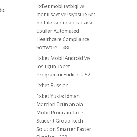
o
1xBet mobi tətbiqi və
do.
mobil sayt versiyası 1xBet
mobile və ondan istifadə
üsullar Automated
Healthcare Compliance
Software – 486
.
1xbet Mobil Android Və
Ios üçün 1xbet
Proqramını Endirin – 52
1xbet Russian
1xbet Yüklə: Idman
Mərcləri üçün ən əla
Mobil Proqram 1xbe
Student Group Itech
Solution Smarter Faster