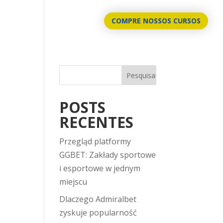
A PRINCIPAL
CONTATO
COMPRE NOSSOS CURSOS
POSTS
RECENTES
Przegląd platformy
GGBET: Zakłady sportowe
i esportowe w jednym
miejscu
Dlaczego Admiralbet
zyskuje popularność