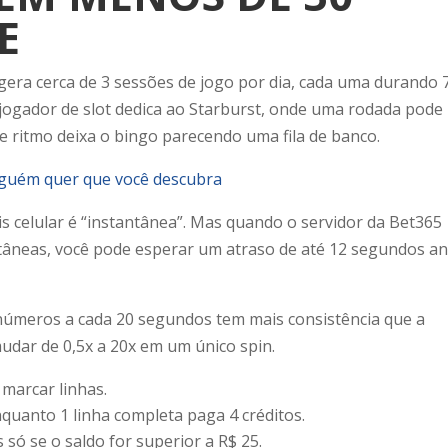
E
gera cerca de 3 sessões de jogo por dia, cada uma durando 
ogador de slot dedica ao Starburst, onde uma rodada pode
e ritmo deixa o bingo parecendo uma fila de banco.
nguém quer que você descubra
is celular é “instantânea”. Mas quando o servidor da Bet365
ltâneas, você pode esperar um atraso de até 12 segundos a
 números a cada 20 segundos tem mais consistência que a
mudar de 0,5x a 20x em um único spin.
 marcar linhas.
nquanto 1 linha completa paga 4 créditos.
só se o saldo for superior a R$ 25.