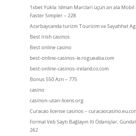
1xbet Yüklə: Idman Mərcləri üçün ən əla Mobi
Faster Simpler – 228
Azərbaycanda turizm Tourizim və Səyahhət Age
Best Irish casinos
Best online casino
best-online-casinos-ie.rogueaba.com
best-online-casinos-ireland.co.com
Bonus 550 Azn – 775
casino
casinon-utan-licens.org
Curacao license casinos – curacaocasino.eu.co
Formal Veb Saytı Bağlayın️ Iti Ödənişlər, Gündəl
262