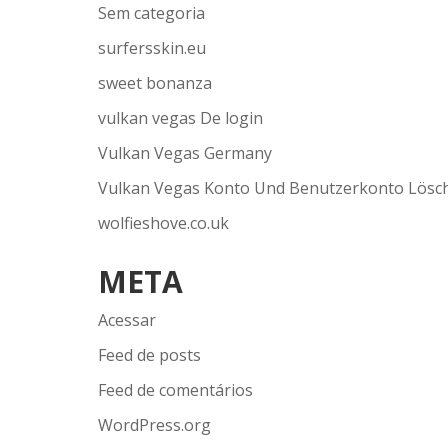
Sem categoria
surfersskin.eu
sweet bonanza
vulkan vegas De login
Vulkan Vegas Germany
Vulkan Vegas Konto Und Benutzerkonto Lös
wolfieshove.co.uk
META
Acessar
Feed de posts
Feed de comentários
WordPress.org