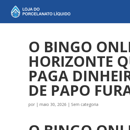
O BINGO ONL
HORIZONTE Q
PAGA DINHEI
DE PAPO FUR
por
|
maio 30, 2026
| Sem categoria