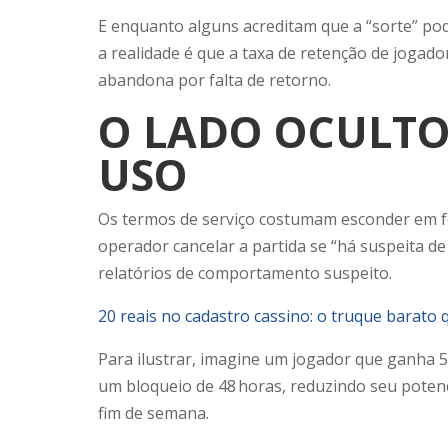
E enquanto alguns acreditam que a “sorte” pod
a realidade é que a taxa de retenção de jogad
abandona por falta de retorno.
O LADO OCULTO
USO
Os termos de serviço costumam esconder em fon
operador cancelar a partida se “há suspeita d
relatórios de comportamento suspeito.
20 reais no cadastro cassino: o truque barato
Para ilustrar, imagine um jogador que ganha 5
um bloqueio de 48 horas, reduzindo seu poten
fim de semana.