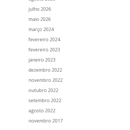
julho 2026
maio 2026
março 2024
fevereiro 2024
fevereiro 2023
janeiro 2023
dezembro 2022
novembro 2022
outubro 2022
setembro 2022
agosto 2022
novembro 2017