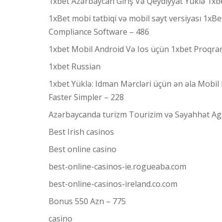
1xbet Azərbaycan Giriş Və Qeydiyyat Yüklə 1x
1xBet mobi tətbiqi və mobil sayt versiyası 1xB
Compliance Software – 486
1xbet Mobil Android Və Ios üçün 1xbet Proqram
1xbet Russian
1xbet Yüklə: Idman Mərcləri üçün ən əla Mobi
Faster Simpler – 228
Azərbaycanda turizm Tourizim və Səyahhət Age
Best Irish casinos
Best online casino
best-online-casinos-ie.rogueaba.com
best-online-casinos-ireland.co.com
Bonus 550 Azn – 775
casino