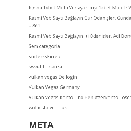
Rəsmi 1xbet Mobi Versiya Girişi 1xbet Mobile 
Rəsmi Veb Saytı Bağlayın️ Gur Ödənişlər, Gündə
– 861
Rəsmi Veb Saytı Bağlayın️ Iti Ödənişlər, Adi Bo
Sem categoria
surfersskin.eu
sweet bonanza
vulkan vegas De login
Vulkan Vegas Germany
Vulkan Vegas Konto Und Benutzerkonto Lös
wolfieshove.co.uk
META