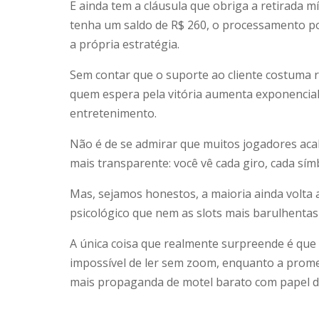
E ainda tem a cláusula que obriga a retirada m
tenha um saldo de R$ 260, o processamento pod
a própria estratégia.
Sem contar que o suporte ao cliente costuma 
quem espera pela vitória aumenta exponencia
entretenimento.
Não é de se admirar que muitos jogadores aca
mais transparente: você vê cada giro, cada sí
Mas, sejamos honestos, a maioria ainda volta 
psicológico que nem as slots mais barulhenta
A única coisa que realmente surpreende é que
impossível de ler sem zoom, enquanto a promes
mais propaganda de motel barato com papel d