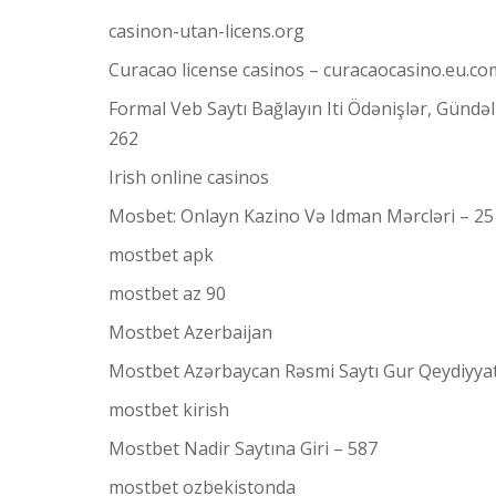
casinon-utan-licens.org
Curacao license casinos – curacaocasino.eu.co
Formal Veb Saytı Bağlayın️ Iti Ödənişlər, Gündəl
262
Irish online casinos
Mosbet: Onlayn Kazino Və Idman Mərcləri – 25
mostbet apk
mostbet az 90
Mostbet Azerbaijan
Mostbet Azərbaycan Rəsmi Saytı Gur Qeydiyyat
mostbet kirish
Mostbet Nadir Saytına Giri – 587
mostbet ozbekistonda