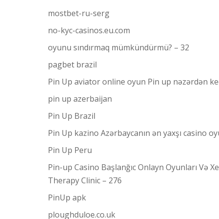
mostbet-ru-serg
no-kyc-casinos.eu.com
oyunu sındırmaq mümkündürmü? – 32
pagbet brazil
Pin Up aviator️ online oyun Pin up nəzərdən keç
pin up azerbaijan
Pin Up Brazil
Pin Up kazino Azərbaycanın ən yaxşı casino oy
Pin Up Peru
Pin-up Casino Başlanğıc Onlayn Oyunları Və Xey
Therapy Clinic – 276
PinUp apk
ploughduloe.co.uk