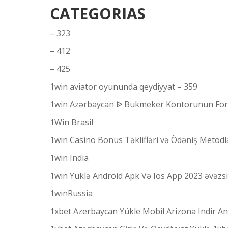
CATEGORIAS
– 323
– 412
– 425
1win aviator oyununda qeydiyyat – 359
1win Azərbaycan ᐉ Bukmeker Kontorunun Forma
1Win Brasil
1win Casino Bonus Təklifləri və Ödəniş Metodl
1win India
1win Yüklə Android Apk Və Ios App 2023 əvəzsi
1winRussia
1xbet Azerbaycan Yükle Mobil Arizona Indir An