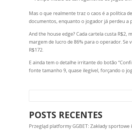
Mas o que realmente traz o caos é a política d
documentos, enquanto o jogador já perdeu a pac
And the house edge? Cada cartela custa R$2, 
margem de lucro de 86% para o operador. Se vo
R$172.
E ainda tem o detalhe irritante do botão “Con
fonte tamanho 9, quase ilegível, forçando o jog
POSTS RECENTES
Przegląd platformy GGBET: Zakłady sportowe 