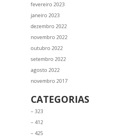
fevereiro 2023
janeiro 2023
dezembro 2022
novembro 2022
outubro 2022
setembro 2022
agosto 2022
novembro 2017
CATEGORIAS
– 323
– 412
– 425