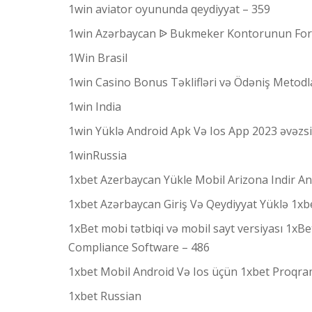
1win aviator oyununda qeydiyyat – 359
1win Azərbaycan ᐉ Bukmeker Kontorunun Forma
1Win Brasil
1win Casino Bonus Təklifləri və Ödəniş Metodl
1win India
1win Yüklə Android Apk Və Ios App 2023 əvəzsi
1winRussia
1xbet Azerbaycan Yükle Mobil Arizona Indir An
1xbet Azərbaycan Giriş Və Qeydiyyat Yüklə 1x
1xBet mobi tətbiqi və mobil sayt versiyası 1xB
Compliance Software – 486
1xbet Mobil Android Və Ios üçün 1xbet Proqram
1xbet Russian