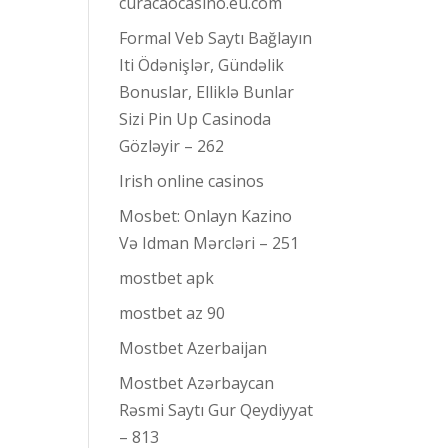
curacaocasino.eu.com
Formal Veb Saytı Bağlayın️
Iti Ödənişlər, Gündəlik
Bonuslar, Elliklə Bunlar
Sizi Pin Up Casinoda
Gözləyir – 262
Irish online casinos
Mosbet: Onlayn Kazino
Və Idman Mərcləri – 251
mostbet apk
mostbet az 90
Mostbet Azerbaijan
Mostbet Azərbaycan
Rəsmi Saytı Gur Qeydiyyat
– 813