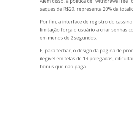
Além disso, a política de “withdrawal fee
saques de R$20, representa 20% da totali
Por fim, a interface de registro do cassi
limitação força o usuário a criar senhas 
em menos de 2 segundos.
E, para fechar, o design da página de pr
ilegível em telas de 13 polegadas, dificult
bônus que não paga.