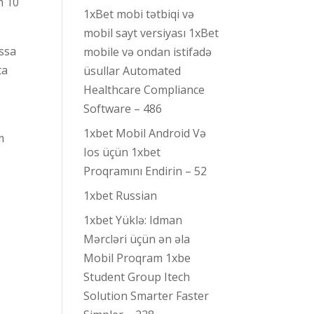
m 10
1xBet mobi tətbiqi və
mobil sayt versiyası 1xBet
Essa
mobile və ondan istifadə
ta
üsullar Automated
Healthcare Compliance
Software – 486
1xbet Mobil Android Və
m
Ios üçün 1xbet
Proqramını Endirin – 52
1xbet Russian
1xbet Yüklə: Idman
Mərcləri üçün ən əla
Mobil Proqram 1xbe
Student Group Itech
Solution Smarter Faster