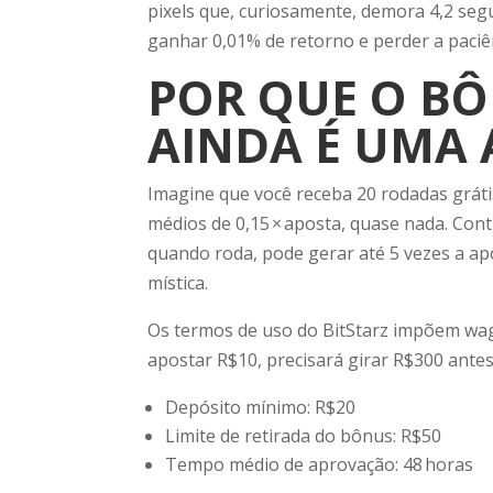
pixels que, curiosamente, demora 4,2 segu
ganhar 0,01% de retorno e perder a paciê
POR QUE O BÔ
AINDA É UMA
Imagine que você receba 20 rodadas grátis 
médios de 0,15 × aposta, quase nada. Cont
quando roda, pode gerar até 5 vezes a ap
mística.
Os termos de uso do BitStarz impõem wag
apostar R$10, precisará girar R$300 antes 
Depósito mínimo: R$20
Limite de retirada do bônus: R$50
Tempo médio de aprovação: 48 horas