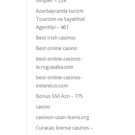
Simpler – 228
Azərbaycanda turizm
Tourizim və Səyahhət
Agentliyi – 461
Best Irish casinos
Best online casino
best-online-casinos-
ie.rogueaba.com
best-online-casinos-
ireland.co.com
Bonus 550 Azn – 775
casino
casinon-utan-licens.org
Curacao license casinos –