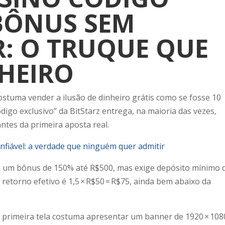
BÔNUS SEM
R: O TRUQUE QUE
HEIRO
ostuma vender a ilusão de dinheiro grátis como se fosse 10
digo exclusivo” da BitStarz entrega, na maioria das vezes,
ntes da primeira aposta real.
nfiável: a verdade que ninguém quer admitir
e um bônus de 150% até R$500, mas exige depósito mínimo 
 retorno efetivo é 1,5 × R$50 = R$75, ainda bem abaixo da
, a primeira tela costuma apresentar um banner de 1920 × 108