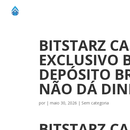
BITSTARZ C
EXCLUSIVO 
DEPÓSITO B
NÃO DÁ DIN
por
|
maio 30, 2026
| Sem categoria
BITSTARZ C