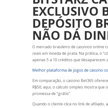
EXCLUSIVO 
DEPÓSITO B
NÃO DÁ DIN
O mercado brasileiro de cassinos online c
reais em moeda de prata. Na prática, o “có
apenas 5 a 10 créditos que desaparecem a
Melhor plataforma de jogos de cassino co
Em comparação, o cassino Bet365 oferec
R$50; aqui, o cálculo simples mostra que o
promessa de “grátis”.
Quando o cliente clica no link de afiliado