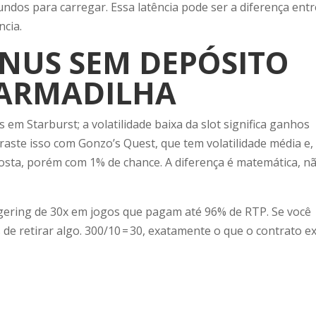
ndos para carregar. Essa latência pode ser a diferença entr
ncia.
NUS SEM DEPÓSITO
 ARMADILHA
em Starburst; a volatilidade baixa da slot significa ganhos
raste isso com Gonzo’s Quest, que tem volatilidade média e,
osta, porém com 1% de chance. A diferença é matemática, n
ering de 30x em jogos que pagam até 96% de RTP. Se você
de retirar algo. 300/10 = 30, exatamente o que o contrato ex