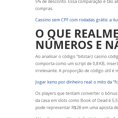
5% de desconto. Essa comparação é tão a
compras.
Cassino sem CPF com rodadas grátis: a i
O QUE REALME
NÚMEROS E N
Ao analisar o código “bitstarz casino cód
comporta como um script de 0,8 KB, inse
irrelevante. A proporção de código útil é
Jogar keno por dinheiro real: o mito da 
Os players que tentam converter o bônus
da casa em slots como Book of Dead é 5,5
pode representar R$28 em uma aposta de