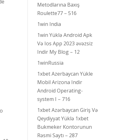
de
Metodlarına Baxış
Roulette77 – 516
1win India
1win Yüklə Android Apk
Və Ios App 2023 əvəzsiz
Indir My Blog – 12
1winRussia
1xbet Azerbaycan Yükle
Mobil Arizona Indir
Android Operating-
system I – 716
1xbet Azərbaycan Giriş Və
ro
Qeydiyyat Yüklə 1xbet
Bukmeker Kontorunun
Rəsmi Saytı – 287