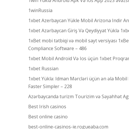
1win Yüklə Android Apk Və Ios App 2023 əvəzsi
1winRussia
1xbet Azerbaycan Yükle Mobil Arizona Indir An
1xbet Azərbaycan Giriş Və Qeydiyyat Yüklə 1x
1xBet mobi tətbiqi və mobil sayt versiyası 1xB
Compliance Software – 486
1xbet Mobil Android Və Ios üçün 1xbet Proqram
1xbet Russian
1xbet Yüklə: Idman Mərcləri üçün ən əla Mobi
Faster Simpler – 228
Azərbaycanda turizm Tourizim və Səyahhət Age
Best Irish casinos
Best online casino
best-online-casinos-ie.rogueaba.com