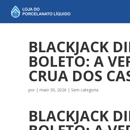
BLACKJACK D
BOLETO: A VE
CRUA DOS CA
por
|
maio 30, 2026
| Sem categoria
BLACKJACK D