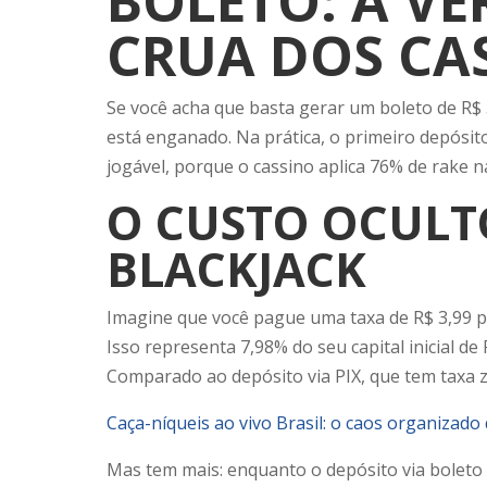
BOLETO: A VE
CRUA DOS CA
Se você acha que basta gerar um boleto de R$ 5
está enganado. Na prática, o primeiro depósit
jogável, porque o cassino aplica 76% de rake n
O CUSTO OCULT
BLACKJACK
Imagine que você pague uma taxa de R$ 3,99 p
Isso representa 7,98% do seu capital inicial d
Comparado ao depósito via PIX, que tem taxa 
Caça-níqueis ao vivo Brasil: o caos organizad
Mas tem mais: enquanto o depósito via boleto