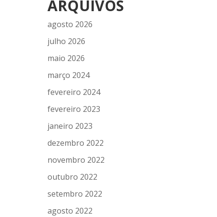
ARQUIVOS
agosto 2026
julho 2026
maio 2026
março 2024
fevereiro 2024
fevereiro 2023
janeiro 2023
dezembro 2022
novembro 2022
outubro 2022
setembro 2022
agosto 2022