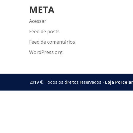
META
Acessar
Feed de posts
Feed de comentários
WordPress.org
2019 © Todos os direitos reservados -
Loja Porcela