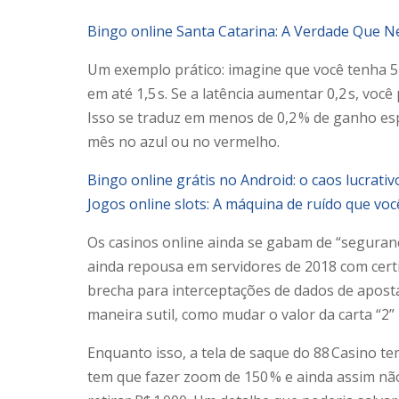
Bingo online Santa Catarina: A Verdade Que 
Um exemplo prático: imagine que você tenha 5
em até 1,5 s. Se a latência aumentar 0,2 s, você
Isso se traduz em menos de 0,2 % de ganho esp
mês no azul ou no vermelho.
Bingo online grátis no Android: o caos lucrati
Jogos online slots: A máquina de ruído que vo
Os casinos online ainda se gabam de “seguranç
ainda repousa em servidores de 2018 com certi
brecha para interceptações de dados de apost
maneira sutil, como mudar o valor da carta “2” 
Enquanto isso, a tela de saque do 88 Casino te
tem que fazer zoom de 150 % e ainda assim não