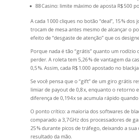
88 Casino: limite máximo de aposta R$ 500 p
A cada 1 000 cliques no botão “deal”, 15 % dos 
trocam de mesa antes mesmo de alcançar o pont
efeito de “desgaste de atenção” que os desig
Porque nada é tão “grátis” quanto um rodízio 
perder. A roleta tem 5,26 % de vantagem da ca
0,5 %. Assim, cada R$ 1.000 apostado no blackj
Se você pensa que o “gift” de um giro grátis r
limiar de payout de 0,8 x, enquanto o retorno 
diferença de 0,194 x se acumula rápido quando 
O ponto crítico: a maioria dos softwares de bl
comparado a 3,7 GHz dos processadores de game
25 % durante picos de tráfego, deixando a sua
resultado da mão.