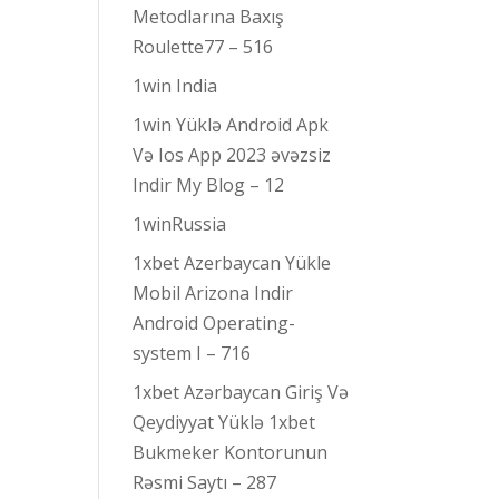
Metodlarına Baxış
Roulette77 – 516
1win India
1win Yüklə Android Apk
Və Ios App 2023 əvəzsiz
Indir My Blog – 12
1winRussia
1xbet Azerbaycan Yükle
Mobil Arizona Indir
Android Operating-
system I – 716
1xbet Azərbaycan Giriş Və
Qeydiyyat Yüklə 1xbet
Bukmeker Kontorunun
Rəsmi Saytı – 287