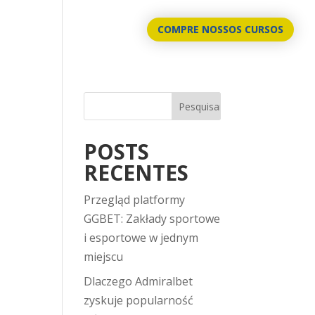
A PRINCIPAL
CONTATO
COMPRE NOSSOS CURSOS
POSTS
RECENTES
Przegląd platformy
GGBET: Zakłady sportowe
i esportowe w jednym
miejscu
Dlaczego Admiralbet
zyskuje popularność