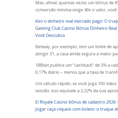
Mas, afinal, quantas vezes um bônus de R
conversão mínima exige 40x o valor, você 
Ken o dinheiro real mercado pago: O truq
Gaming Club Casino Bônus Dinheiro Real
Você Descubra
Betway, por exemplo, tem um limite de ap
atingir 31, a casa ainda segura a maior pa
188bet publica um “cashback” de 5% a cad
0,17% diário – menos que a taxa de transf
Um cálculo rápido: se você joga 100 mãos
sessão; isso equivale a 2,22% da sua apost
El Royale Casino bônus de cadastro 2026
Jogar caça-níqueis com boleto: o truque 