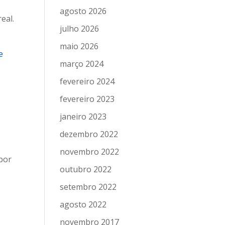
agosto 2026
eal.
julho 2026
maio 2026
e
março 2024
fevereiro 2024
fevereiro 2023
janeiro 2023
dezembro 2022
novembro 2022
 por
outubro 2022
setembro 2022
agosto 2022
novembro 2017