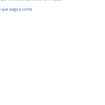
o que paga a conta