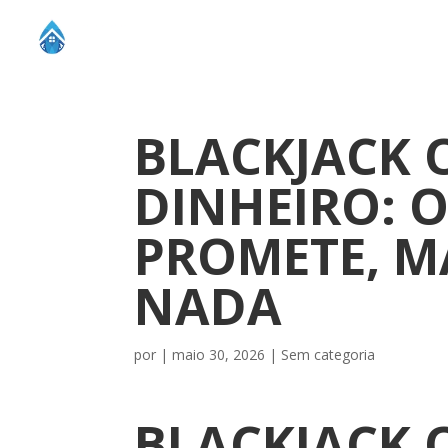
BLACKJACK 
DINHEIRO: 
PROMETE, M
NADA
por
|
maio 30, 2026
| Sem categoria
BLACKJACK 