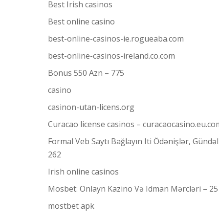
Best Irish casinos
Best online casino
best-online-casinos-ie.rogueaba.com
best-online-casinos-ireland.co.com
Bonus 550 Azn – 775
casino
casinon-utan-licens.org
Curacao license casinos – curacaocasino.eu.co
Formal Veb Saytı Bağlayın️ Iti Ödənişlər, Gündəl
262
Irish online casinos
Mosbet: Onlayn Kazino Və Idman Mərcləri – 25
mostbet apk