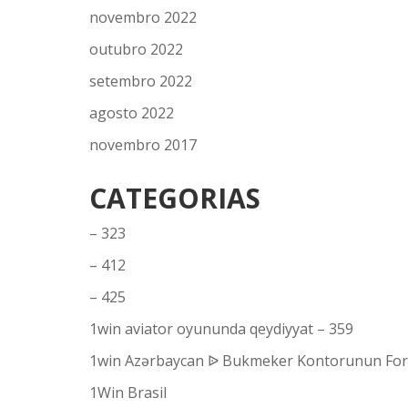
novembro 2022
outubro 2022
setembro 2022
agosto 2022
novembro 2017
CATEGORIAS
– 323
– 412
– 425
1win aviator oyununda qeydiyyat – 359
1win Azərbaycan ᐉ Bukmeker Kontorunun Forma
1Win Brasil