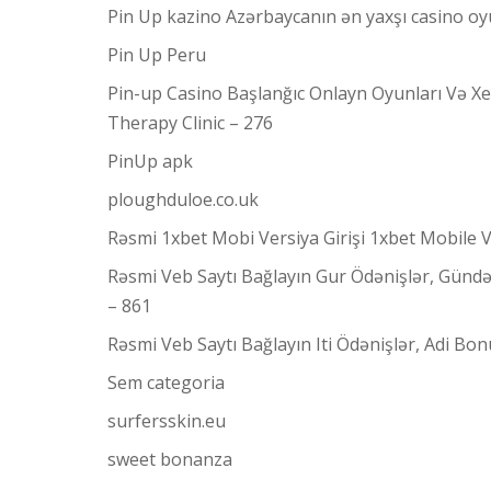
Pin Up kazino Azərbaycanın ən yaxşı casino oy
Pin Up Peru
Pin-up Casino Başlanğıc Onlayn Oyunları Və Xey
Therapy Clinic – 276
PinUp apk
ploughduloe.co.uk
Rəsmi 1xbet Mobi Versiya Girişi 1xbet Mobile 
Rəsmi Veb Saytı Bağlayın️ Gur Ödənişlər, Gündə
– 861
Rəsmi Veb Saytı Bağlayın️ Iti Ödənişlər, Adi Bo
Sem categoria
surfersskin.eu
sweet bonanza