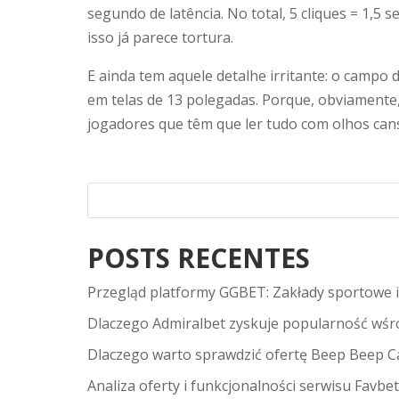
segundo de latência. No total, 5 cliques = 1,
isso já parece tortura.
E ainda tem aquele detalhe irritante: o campo 
em telas de 13 polegadas. Porque, obviamente,
jogadores que têm que ler tudo com olhos ca
POSTS RECENTES
Przegląd platformy GGBET: Zakłady sportowe 
Dlaczego Admiralbet zyskuje popularność wśr
Dlaczego warto sprawdzić ofertę Beep Beep C
Analiza oferty i funkcjonalności serwisu Favbet