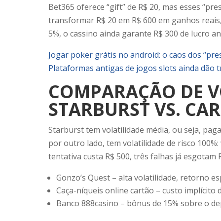
Bet365 oferece “gift” de R$ 20, mas esses “pre
transformar R$ 20 em R$ 600 em ganhos reais,
5%, o cassino ainda garante R$ 300 de lucro an
Jogar poker grátis no android: o caos dos “p
Plataformas antigas de jogos slots ainda dão t
COMPARAÇÃO DE V
STARBURST VS. CAR
Starburst tem volatilidade média, ou seja, paga
por outro lado, tem volatilidade de risco 100%:
tentativa custa R$ 500, três falhas já esgota
Gonzo’s Quest – alta volatilidade, retorno e
Caça-níqueis online cartão – custo implícito 
Banco 888casino – bônus de 15% sobre o de