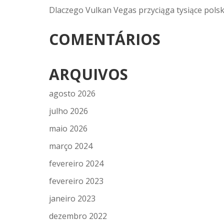
Dlaczego Vulkan Vegas przyciąga tysiące polsk
COMENTÁRIOS
ARQUIVOS
agosto 2026
julho 2026
maio 2026
março 2024
fevereiro 2024
fevereiro 2023
janeiro 2023
dezembro 2022