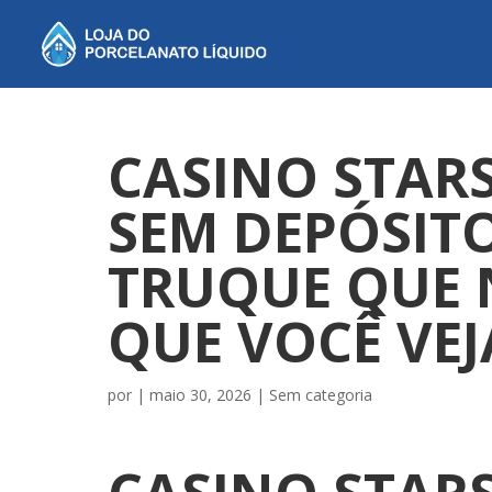
CASINO STAR
SEM DEPÓSITO
TRUQUE QUE 
QUE VOCÊ VEJ
por
|
maio 30, 2026
| Sem categoria