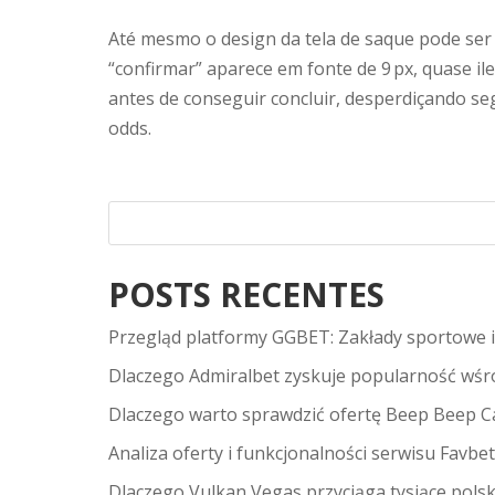
Até mesmo o design da tela de saque pode ser 
“confirmar” aparece em fonte de 9 px, quase ileg
antes de conseguir concluir, desperdiçando s
odds.
POSTS RECENTES
Przegląd platformy GGBET: Zakłady sportowe 
Dlaczego Admiralbet zyskuje popularność wśr
Dlaczego warto sprawdzić ofertę Beep Beep C
Analiza oferty i funkcjonalności serwisu Favbet
Dlaczego Vulkan Vegas przyciąga tysiące polsk