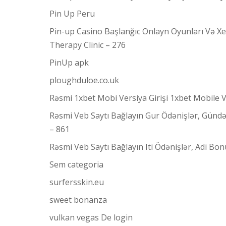
Pin Up Peru
Pin-up Casino Başlanğıc Onlayn Oyunları Və Xey
Therapy Clinic – 276
PinUp apk
ploughduloe.co.uk
Rəsmi 1xbet Mobi Versiya Girişi 1xbet Mobile 
Rəsmi Veb Saytı Bağlayın️ Gur Ödənişlər, Gündə
– 861
Rəsmi Veb Saytı Bağlayın️ Iti Ödənişlər, Adi Bo
Sem categoria
surfersskin.eu
sweet bonanza
vulkan vegas De login