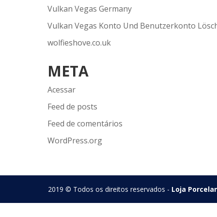
Vulkan Vegas Germany
Vulkan Vegas Konto Und Benutzerkonto Lös
wolfieshove.co.uk
META
Acessar
Feed de posts
Feed de comentários
WordPress.org
2019 © Todos os direitos reservados -
Loja Porcela