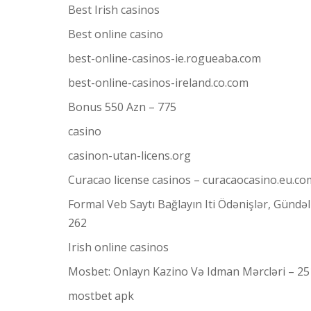
Best Irish casinos
Best online casino
best-online-casinos-ie.rogueaba.com
best-online-casinos-ireland.co.com
Bonus 550 Azn – 775
casino
casinon-utan-licens.org
Curacao license casinos – curacaocasino.eu.co
Formal Veb Saytı Bağlayın️ Iti Ödənişlər, Gündəl
262
Irish online casinos
Mosbet: Onlayn Kazino Və Idman Mərcləri – 25
mostbet apk