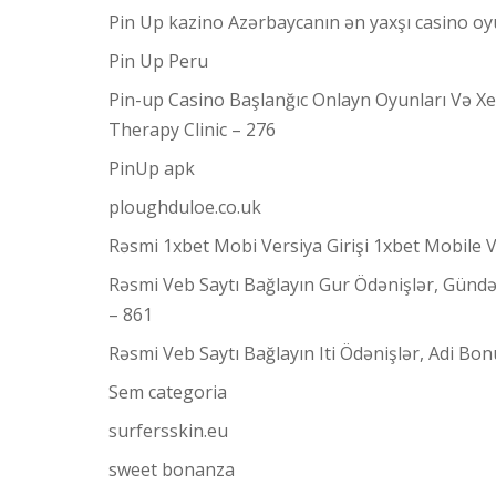
Pin Up kazino Azərbaycanın ən yaxşı casino oy
Pin Up Peru
Pin-up Casino Başlanğıc Onlayn Oyunları Və Xey
Therapy Clinic – 276
PinUp apk
ploughduloe.co.uk
Rəsmi 1xbet Mobi Versiya Girişi 1xbet Mobile 
Rəsmi Veb Saytı Bağlayın️ Gur Ödənişlər, Gündə
– 861
Rəsmi Veb Saytı Bağlayın️ Iti Ödənişlər, Adi Bo
Sem categoria
surfersskin.eu
sweet bonanza