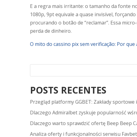
E a regra mais irritante: o tamanho da fonte 
1080p, 9pt equivale a quase invisível, forçan
procurando o botão de “reclamar”. Essa micro‑
perda de dinheiro.
O mito do cassino pix sem verificação: Por que
POSTS RECENTES
Przegląd platformy GGBET: Zakłady sportowe 
Dlaczego Admiralbet zyskuje popularność wśr
Dlaczego warto sprawdzić ofertę Beep Beep C
Analiza oferty i funkcjonalności serwisu Favbet