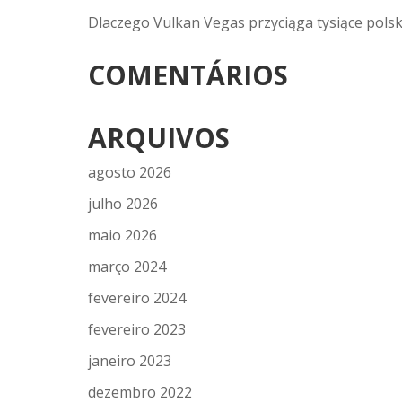
Dlaczego Vulkan Vegas przyciąga tysiące polsk
COMENTÁRIOS
ARQUIVOS
agosto 2026
julho 2026
maio 2026
março 2024
fevereiro 2024
fevereiro 2023
janeiro 2023
dezembro 2022