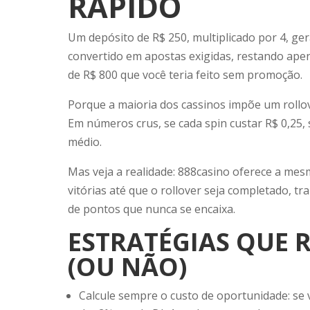
RÁPIDO
Um depósito de R$ 250, multiplicado por 4, ger
convertido em apostas exigidas, restando apen
de R$ 800 que você teria feito sem promoção.
Porque a maioria dos cassinos impõe um rollov
Em números crus, se cada spin custar R$ 0,25, 
médio.
Mas veja a realidade: 888casino oferece a me
vitórias até que o rollover seja completado,
de pontos que nunca se encaixa.
ESTRATÉGIAS QUE
(OU NÃO)
Calcule sempre o custo de oportunidade: se 