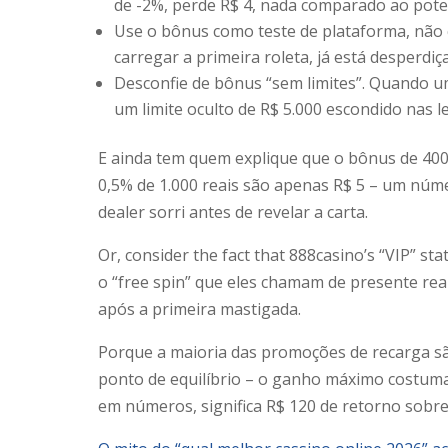
de -2%, perde R$ 4, nada comparado ao potenc
Use o bônus como teste de plataforma, não 
carregar a primeira roleta, já está desperdi
Desconfie de bônus “sem limites”. Quando u
um limite oculto de R$ 5.000 escondido nas l
E ainda tem quem explique que o bônus de 400
0,5% de 1.000 reais são apenas R$ 5 – um núm
dealer sorri antes de revelar a carta.
Or, consider the fact that 888casino’s “VIP” st
o “free spin” que eles chamam de presente rea
após a primeira mastigada.
Porque a maioria das promoções de recarga sã
ponto de equilíbrio – o ganho máximo costuma 
em números, significa R$ 120 de retorno sobre 