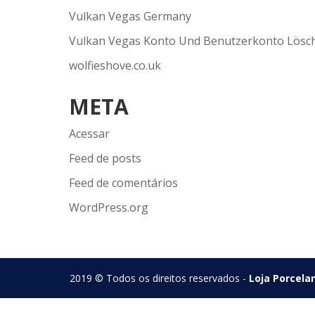
Vulkan Vegas Germany
Vulkan Vegas Konto Und Benutzerkonto Lös
wolfieshove.co.uk
META
Acessar
Feed de posts
Feed de comentários
WordPress.org
2019 © Todos os direitos reservados -
Loja Porcela