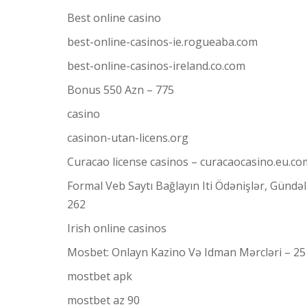
Best online casino
best-online-casinos-ie.rogueaba.com
best-online-casinos-ireland.co.com
Bonus 550 Azn – 775
casino
casinon-utan-licens.org
Curacao license casinos – curacaocasino.eu.co
Formal Veb Saytı Bağlayın️ Iti Ödənişlər, Gündəl
262
Irish online casinos
Mosbet: Onlayn Kazino Və Idman Mərcləri – 25
mostbet apk
mostbet az 90