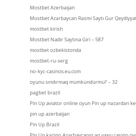
Mostbet Azerbaijan
Mostbet Azərbaycan Rəsmi Saytı Gur Qeydiyyat
mostbet kirish
Mostbet Nadir Saytına Giri – 587
mostbet ozbekistonda
mostbet-ru-serg
no-kyc-casinos.eu.com
oyunu sındırmaq mümkündürmü? – 32
pagbet brazil
Pin Up aviator️ online oyun Pin up nəzərdən keç
pin up azerbaijan
Pin Up Brazil
Pin Up kazino Azərbaycanın ən yaxşı casino oy