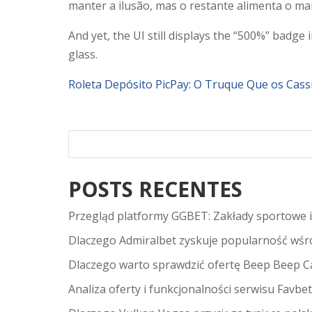
manter a ilusão, mas o restante alimenta o m
And yet, the UI still displays the “500%” badge
glass.
Roleta Depósito PicPay: O Truque Que os Ca
POSTS RECENTES
Przegląd platformy GGBET: Zakłady sportowe 
Dlaczego Admiralbet zyskuje popularność wśr
Dlaczego warto sprawdzić ofertę Beep Beep C
Analiza oferty i funkcjonalności serwisu Favbet