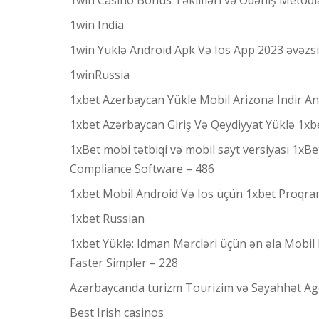
1win Casino Bonus Təklifləri və Ödəniş Metodl
1win India
1win Yüklə Android Apk Və Ios App 2023 əvəzsi
1winRussia
1xbet Azerbaycan Yükle Mobil Arizona Indir An
1xbet Azərbaycan Giriş Və Qeydiyyat Yüklə 1x
1xBet mobi tətbiqi və mobil sayt versiyası 1xB
Compliance Software – 486
1xbet Mobil Android Və Ios üçün 1xbet Proqram
1xbet Russian
1xbet Yüklə: Idman Mərcləri üçün ən əla Mobi
Faster Simpler – 228
Azərbaycanda turizm Tourizim və Səyahhət Age
Best Irish casinos