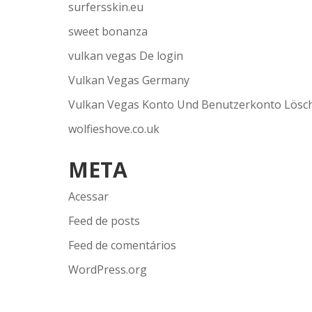
surfersskin.eu
sweet bonanza
vulkan vegas De login
Vulkan Vegas Germany
Vulkan Vegas Konto Und Benutzerkonto Lös
wolfieshove.co.uk
META
Acessar
Feed de posts
Feed de comentários
WordPress.org