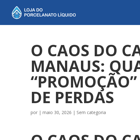
O CAOS DO C
MANAUS: QU
“PROMOÇÃO” 
DE PERDAS
por
|
maio 30, 2026
| Sem categoria