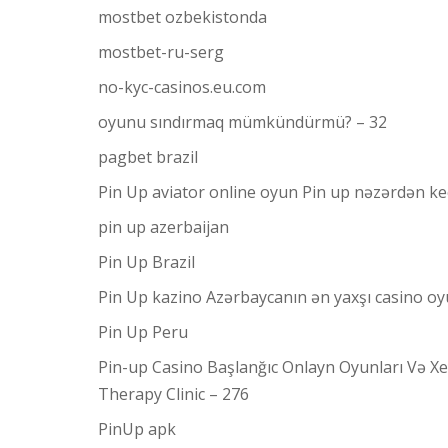
mostbet ozbekistonda
mostbet-ru-serg
no-kyc-casinos.eu.com
oyunu sındırmaq mümkündürmü? – 32
pagbet brazil
Pin Up aviator️ online oyun Pin up nəzərdən keç
pin up azerbaijan
Pin Up Brazil
Pin Up kazino Azərbaycanın ən yaxşı casino oy
Pin Up Peru
Pin-up Casino Başlanğıc Onlayn Oyunları Və Xey
Therapy Clinic – 276
PinUp apk