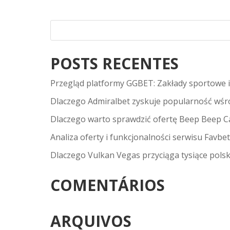
POSTS RECENTES
Przegląd platformy GGBET: Zakłady sportowe 
Dlaczego Admiralbet zyskuje popularność wśr
Dlaczego warto sprawdzić ofertę Beep Beep C
Analiza oferty i funkcjonalności serwisu Favbet
Dlaczego Vulkan Vegas przyciąga tysiące polsk
COMENTÁRIOS
ARQUIVOS