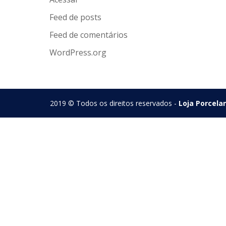
Feed de posts
Feed de comentários
WordPress.org
2019 © Todos os direitos reservados -
Loja Porcela