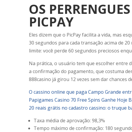
OS PERRENGUES
PICPAY
Eles dizem que o PicPay facilita a vida, mas 
30 segundos para cada transação acima de 20 re
limite: você perde 60 segundos preciosos enq
Na prática, o usuário tem que escolher entre 
a confirmação do pagamento, que costuma demo
888casino já girou 12 vezes sem dar chances de
O cassino online que paga Campo Grande entr
Papigames Casino 70 Free Spins Ganhe Hoje B
20 reais grátis no cadastro cassino: o truque b
Taxa média de aprovação: 98,3%
Tempo máximo de confirmação: 180 segund