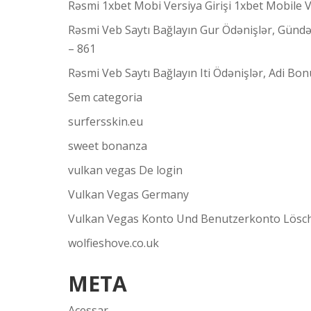
Rəsmi 1xbet Mobi Versiya Girişi 1xbet Mobile 
Rəsmi Veb Saytı Bağlayın️ Gur Ödənişlər, Gündə
– 861
Rəsmi Veb Saytı Bağlayın️ Iti Ödənişlər, Adi Bo
Sem categoria
surfersskin.eu
sweet bonanza
vulkan vegas De login
Vulkan Vegas Germany
Vulkan Vegas Konto Und Benutzerkonto Lös
wolfieshove.co.uk
META
Acessar