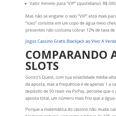
Valor mínimo para “VIP” (quotidiano): R$ 500
Mas não se engane: o selo “VIP” está mais pa
“luxo” consiste em um copo de água meio cheio
presentes não costuma cobrar 12% de taxa de 
Jogos Cassino Gratis Blackjack ao Vivo: A Ve
COMPARANDO A
SLOTS
Gonzo’s Quest, com sua volatilidade média‑al
da aposta, mas a frequência é de apenas 1 a ca
depósito de 50 reais via PicPay, percebe que 
aposta total, um número mais frio que a água 
Porque a matemática do cassino não muda: cad