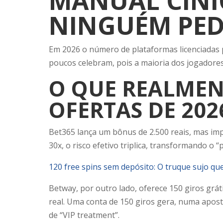
MANUAL CÍNI
NINGUÉM PED
Em 2026 o número de plataformas licenciadas 
poucos celebram, pois a maioria dos jogadores a
O QUE REALME
OFERTAS DE 202
Bet365 lança um bônus de 2.500 reais, mas imp
30x, o risco efetivo triplica, transformando o “
120 free spins sem depósito: O truque sujo q
Betway, por outro lado, oferece 150 giros grát
real. Uma conta de 150 giros gera, numa aposta
de “VIP treatment”.