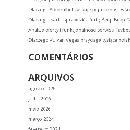
Dlaczego Admiralbet zyskuje popularność wśr
Dlaczego warto sprawdzić ofertę Beep Beep C
Analiza oferty i funkcjonalności serwisu Favbet
Dlaczego Vulkan Vegas przyciąga tysiące polsk
COMENTÁRIOS
ARQUIVOS
agosto 2026
julho 2026
maio 2026
março 2024
fevereiro 2024