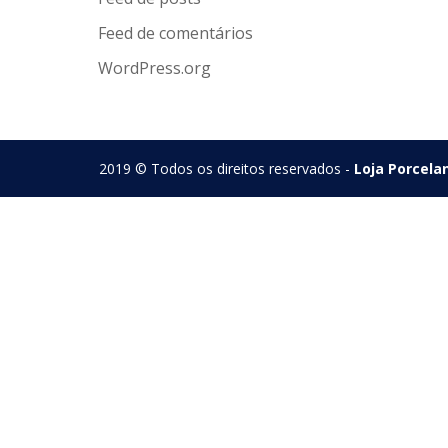
Feed de comentários
WordPress.org
2019 © Todos os direitos reservados -
Loja Porcela