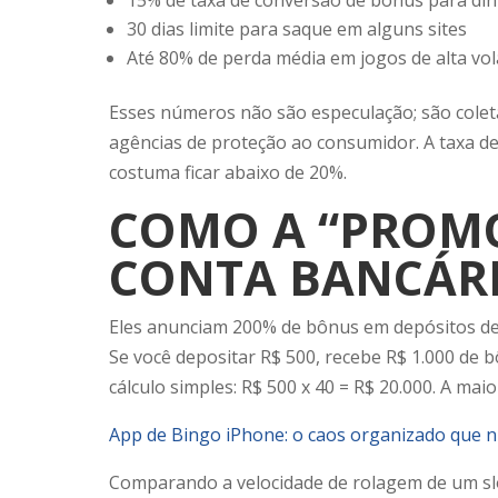
15% de taxa de conversão de bônus para din
30 dias limite para saque em alguns sites
Até 80% de perda média em jogos de alta vol
Esses números não são especulação; são coleta
agências de proteção ao consumidor. A taxa 
costuma ficar abaixo de 20%.
COMO A “PROMO
CONTA BANCÁR
Eles anunciam 200% de bônus em depósitos de a
Se você depositar R$ 500, recebe R$ 1.000 de b
cálculo simples: R$ 500 x 40 = R$ 20.000. A ma
App de Bingo iPhone: o caos organizado que 
Comparando a velocidade de rolagem de um s