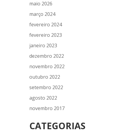
maio 2026
março 2024
fevereiro 2024
fevereiro 2023
janeiro 2023
dezembro 2022
novembro 2022
outubro 2022
setembro 2022
agosto 2022
novembro 2017
CATEGORIAS