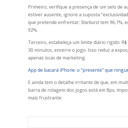
Primeiro, verifique a presença de um selo de a
estiver ausente, ignore a suposta “exclusivida
que pretende enfrentar;
Starburst
tem 96,1%, en
92%.
Terceiro, estabeleça um limite diário rígido: 
30 minutos, encerre o jogo. Isso reduz a exposi
apenas iscas de marketing.
App de bacará iPhone: o “presente” que ning
E ainda tem o detalhe irritante de que, em mu
barra de rolagem dos jogos está em 8px, impos
mais frustrante.