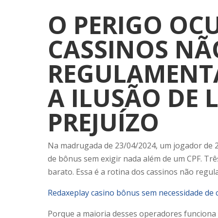
O PERIGO OC
CASSINOS NÃ
REGULAMENT
A ILUSÃO DE 
PREJUÍZO
Na madrugada de 23/04/2024, um jogador de 27
de bônus sem exigir nada além de um CPF. Trê
barato. Essa é a rotina dos cassinos não regu
Redaxeplay casino bônus sem necessidade de 
Porque a maioria desses operadores funciona 