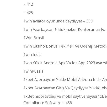
– 412
– 425
1win aviator oyununda qeydiyyat – 359
1win Azərbaycan ᐉ Bukmeker Kontorunun Forma
1Win Brasil
1win Casino Bonus Təklifləri və Ödəniş Metodl
1win India
1win Yüklə Android Apk Və Ios App 2023 əvəzsi
1winRussia
1xbet Azerbaycan Yükle Mobil Arizona Indir An
1xbet Azərbaycan Giriş Və Qeydiyyat Yüklə 1x
1xBet mobi tətbiqi və mobil sayt versiyası 1xB
Compliance Software – 486