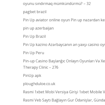
oyunu sındırmaq mümkündürmü? – 32
pagbet brazil
Pin Up aviator️ online oyun Pin up nəzərdən keç
pin up azerbaijan
Pin Up Brazil
Pin Up kazino Azərbaycanın ən yaxşı casino oy
Pin Up Peru
Pin-up Casino Başlanğıc Onlayn Oyunları Və Xey
Therapy Clinic – 276
PinUp apk
ploughduloe.co.uk
Rəsmi 1xbet Mobi Versiya Girişi 1xbet Mobile 
Rəsmi Veb Saytı Bağlayın️ Gur Ödənişlər, Gündə