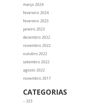
março 2024
fevereiro 2024
fevereiro 2023
janeiro 2023
dezembro 2022
novembro 2022
outubro 2022
setembro 2022
agosto 2022
novembro 2017
CATEGORIAS
– 323