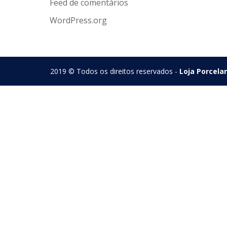
Feed de comentários
WordPress.org
2019 © Todos os direitos reservados -
Loja Porcela