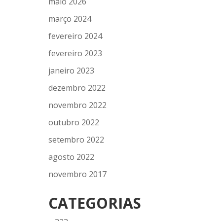
maio 2026
março 2024
fevereiro 2024
fevereiro 2023
janeiro 2023
dezembro 2022
novembro 2022
outubro 2022
setembro 2022
agosto 2022
novembro 2017
CATEGORIAS