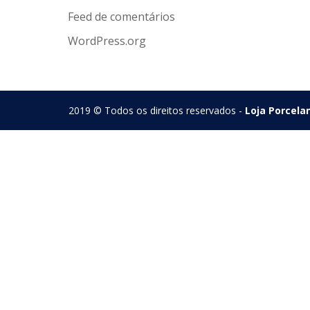
Feed de comentários
WordPress.org
2019 © Todos os direitos reservados -
Loja Porcela