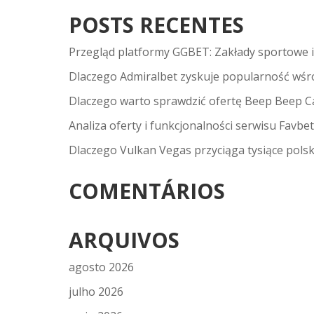
POSTS RECENTES
Przegląd platformy GGBET: Zakłady sportowe 
Dlaczego Admiralbet zyskuje popularność wśr
Dlaczego warto sprawdzić ofertę Beep Beep C
Analiza oferty i funkcjonalności serwisu Favbet
Dlaczego Vulkan Vegas przyciąga tysiące polsk
COMENTÁRIOS
ARQUIVOS
agosto 2026
julho 2026