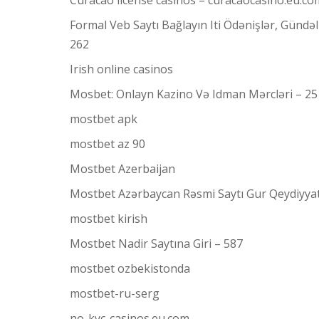
Curacao license casinos – curacaocasino.eu.co
Formal Veb Saytı Bağlayın️ Iti Ödənişlər, Gündəl
262
Irish online casinos
Mosbet: Onlayn Kazino Və Idman Mərcləri – 25
mostbet apk
mostbet az 90
Mostbet Azerbaijan
Mostbet Azərbaycan Rəsmi Saytı Gur Qeydiyyat
mostbet kirish
Mostbet Nadir Saytına Giri – 587
mostbet ozbekistonda
mostbet-ru-serg
no-kyc-casinos.eu.com