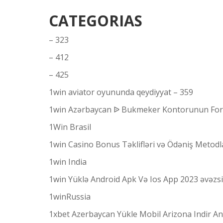
CATEGORIAS
– 323
– 412
– 425
1win aviator oyununda qeydiyyat – 359
1win Azərbaycan ᐉ Bukmeker Kontorunun Forma
1Win Brasil
1win Casino Bonus Təklifləri və Ödəniş Metodl
1win India
1win Yüklə Android Apk Və Ios App 2023 əvəzsi
1winRussia
1xbet Azerbaycan Yükle Mobil Arizona Indir An