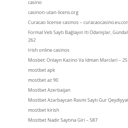
casino
casinon-utan-licens.org
Curacao license casinos – curacaocasino.eu.co
Formal Veb Saytı Bağlayın️ Iti Ödənişlər, Gündəl
262
Irish online casinos
Mosbet: Onlayn Kazino Və Idman Mərcləri – 25
mostbet apk
mostbet az 90
Mostbet Azerbaijan
Mostbet Azərbaycan Rəsmi Saytı Gur Qeydiyyat
mostbet kirish
Mostbet Nadir Saytına Giri – 587