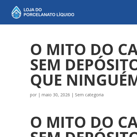
O MITO DO C
SEM DEPÓSIT
QUE NINGUÉM
por
|
maio 30, 2026
| Sem categoria
O MITO DO C