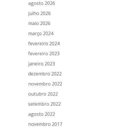
agosto 2026
julho 2026
maio 2026
março 2024
fevereiro 2024
fevereiro 2023
janeiro 2023
dezembro 2022
novembro 2022
outubro 2022
setembro 2022
agosto 2022
novembro 2017