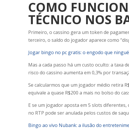
COMO FUNCION
TÉCNICO NOS B
Primeiro, o cassino gera um token de pagame
terceiro, o saldo do jogador aparece como “di
Jogar bingo no pc gratis: o engodo que ningu
Mas a cada passo há um custo oculto: a taxa 
risco do cassino aumenta em 0,3% por transaç
Se calcularmos que um jogador médio retira R
equivale a quase R$200 a mais no bolso do cas
E se um jogador aposta em 5 slots diferentes,
no RTP pode ser anulada pelos custos de saqu
Bingo ao vivo Nubank: a ilusão do entretenim