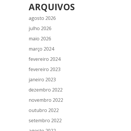
ARQUIVOS
agosto 2026
julho 2026
maio 2026
março 2024
fevereiro 2024
fevereiro 2023
janeiro 2023
dezembro 2022
novembro 2022
outubro 2022
setembro 2022
agosto 2022