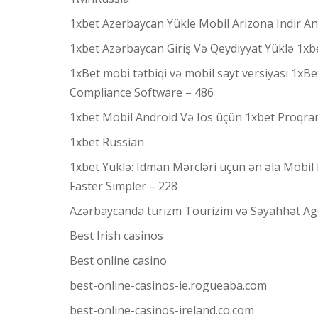
1xbet Azerbaycan Yükle Mobil Arizona Indir An
1xbet Azərbaycan Giriş Və Qeydiyyat Yüklə 1x
1xBet mobi tətbiqi və mobil sayt versiyası 1xB
Compliance Software – 486
1xbet Mobil Android Və Ios üçün 1xbet Proqram
1xbet Russian
1xbet Yüklə: Idman Mərcləri üçün ən əla Mobi
Faster Simpler – 228
Azərbaycanda turizm Tourizim və Səyahhət Age
Best Irish casinos
Best online casino
best-online-casinos-ie.rogueaba.com
best-online-casinos-ireland.co.com