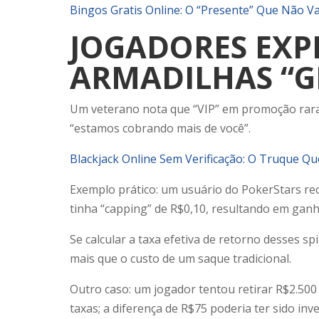
Bingos Gratis Online: O “Presente” Que Não V
JOGADORES EXPE
ARMADILHAS “G
Um veteran​o nota que “VIP” em promoção raram
“estamos cobrando mais de você”.
Blackjack Online Sem Verificação: O Truque 
Exemplo prático: um usuário do PokerStars rec
tinha “capping” de R$0,10, resultando em gan
Se calcular a taxa efetiva de retorno desses s
mais que o custo de um saque tradicional.
Outro caso: um jogador tentou retirar R$2.500
taxas; a diferença de R$75 poderia ter sido inve