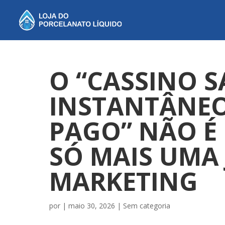
O “CASSINO 
INSTANTÂNE
PAGO” NÃO É 
SÓ MAIS UMA
MARKETING
por
|
maio 30, 2026
| Sem categoria