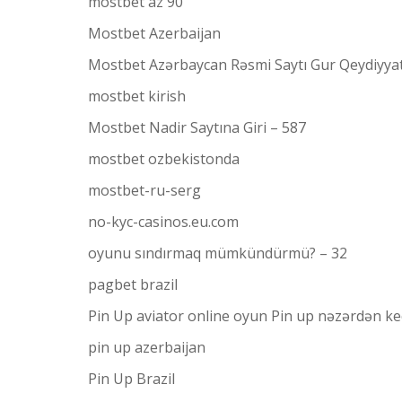
mostbet az 90
Mostbet Azerbaijan
Mostbet Azərbaycan Rəsmi Saytı Gur Qeydiyyat
mostbet kirish
Mostbet Nadir Saytına Giri – 587
mostbet ozbekistonda
mostbet-ru-serg
no-kyc-casinos.eu.com
oyunu sındırmaq mümkündürmü? – 32
pagbet brazil
Pin Up aviator️ online oyun Pin up nəzərdən keç
pin up azerbaijan
Pin Up Brazil