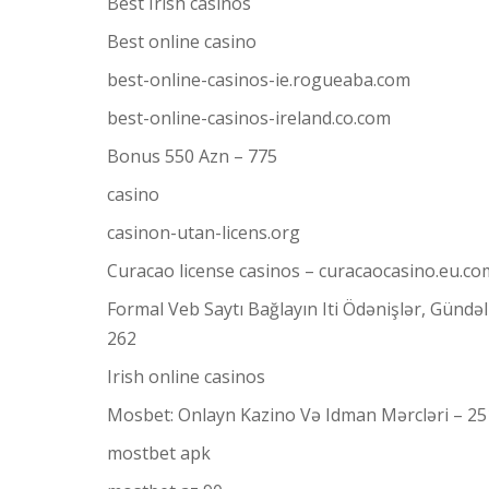
Best Irish casinos
Best online casino
best-online-casinos-ie.rogueaba.com
best-online-casinos-ireland.co.com
Bonus 550 Azn – 775
casino
casinon-utan-licens.org
Curacao license casinos – curacaocasino.eu.co
Formal Veb Saytı Bağlayın️ Iti Ödənişlər, Gündəl
262
Irish online casinos
Mosbet: Onlayn Kazino Və Idman Mərcləri – 25
mostbet apk