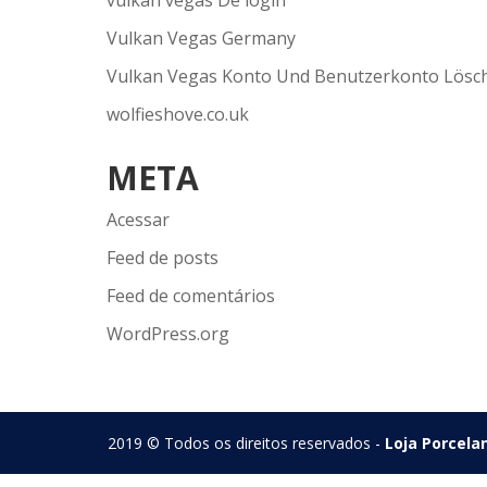
vulkan vegas De login
Vulkan Vegas Germany
Vulkan Vegas Konto Und Benutzerkonto Lös
wolfieshove.co.uk
META
Acessar
Feed de posts
Feed de comentários
WordPress.org
2019 © Todos os direitos reservados -
Loja Porcela