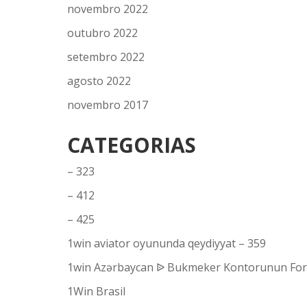
novembro 2022
outubro 2022
setembro 2022
agosto 2022
novembro 2017
CATEGORIAS
– 323
– 412
– 425
1win aviator oyununda qeydiyyat – 359
1win Azərbaycan ᐉ Bukmeker Kontorunun Forma
1Win Brasil