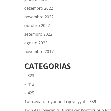
dezembro 2022
novembro 2022
outubro 2022
setembro 2022
agosto 2022
novembro 2017
CATEGORIAS
– 323
– 412
– 425
1win aviator oyununda qeydiyyat – 359
1win Azərbaycan ᐉ Bukmeker Kontorunun Forma