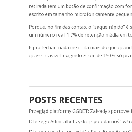
retirada tem um botão de confirmação com font
escrito em tamanho microfonicamente pequeno,
Porque, no fim das contas, o “saque rápido” 
um número real: 1,7% de retenção média em to
E pra fechar, nada me irrita mais do que quand
quase invisível, exigindo zoom de 150 % só pra
POSTS RECENTES
Przegląd platformy GGBET: Zakłady sportowe 
Dlaczego Admiralbet zyskuje popularność wśr
Dlaczego warto sprawdzić ofertę Beep Beep C