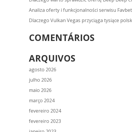
Analiza oferty i funkcjonalności serwisu Favbet
Dlaczego Vulkan Vegas przyciąga tysiące polsk
COMENTÁRIOS
ARQUIVOS
agosto 2026
julho 2026
maio 2026
março 2024
fevereiro 2024
fevereiro 2023
janeiro 2023