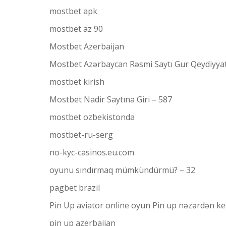
mostbet apk
mostbet az 90
Mostbet Azerbaijan
Mostbet Azərbaycan Rəsmi Saytı Gur Qeydiyyat
mostbet kirish
Mostbet Nadir Saytına Giri – 587
mostbet ozbekistonda
mostbet-ru-serg
no-kyc-casinos.eu.com
oyunu sındırmaq mümkündürmü? – 32
pagbet brazil
Pin Up aviator️ online oyun Pin up nəzərdən keç
pin up azerbaijan