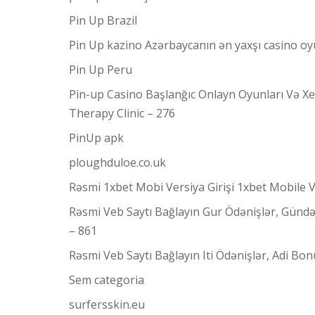
Pin Up Brazil
Pin Up kazino Azərbaycanın ən yaxşı casino oy
Pin Up Peru
Pin-up Casino Başlanğıc Onlayn Oyunları Və Xey
Therapy Clinic – 276
PinUp apk
ploughduloe.co.uk
Rəsmi 1xbet Mobi Versiya Girişi 1xbet Mobile 
Rəsmi Veb Saytı Bağlayın️ Gur Ödənişlər, Gündə
– 861
Rəsmi Veb Saytı Bağlayın️ Iti Ödənişlər, Adi Bo
Sem categoria
surfersskin.eu