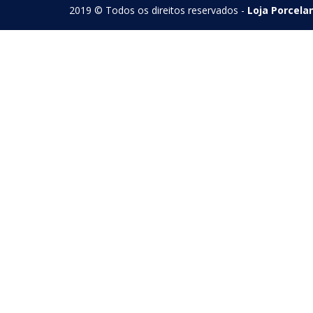
2019 © Todos os direitos reservados -
Loja Porcela