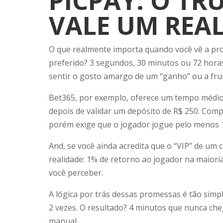
PICPAY: O T
VALE UM REA
O que realmente importa quando você vê a pr
preferido? 3 segundos, 30 minutos ou 72 hora
sentir o gosto amargo de um “ganho” ou a fru
Bet365, por exemplo, oferece um tempo médio 
depois de validar um depósito de R$ 250. Comp
porém exige que o jogador jogue pelo menos 1
And, se você ainda acredita que o “VIP” de um
realidade: 1% de retorno ao jogador na maiori
você perceber.
A lógica por trás dessas promessas é tão sim
2 vezes. O resultado? 4 minutos que nunca c
manual.