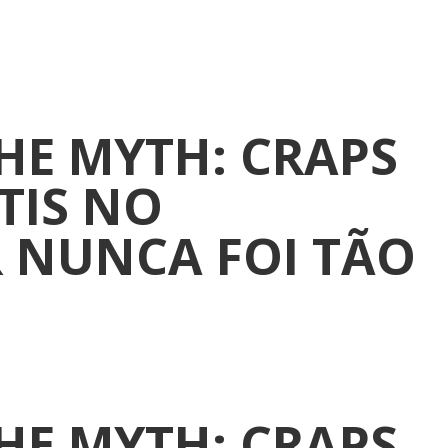
INICIO
LOJ
HE MYTH: CRAPS
TIS NO
 NUNCA FOI TÃO
HE MYTH: CRAPS