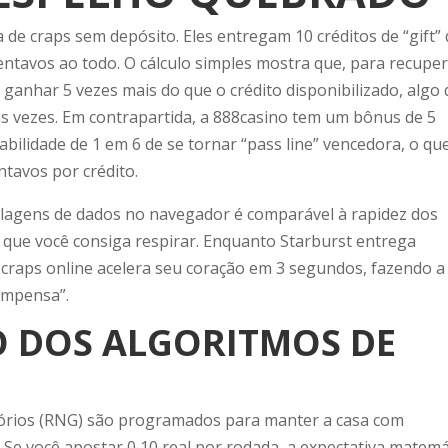
de craps sem depósito. Eles entregam 10 créditos de “gift”
 centavos ao todo. O cálculo simples mostra que, para recupe
 ganhar 5 vezes mais do que o crédito disponibilizado, algo 
as vezes. Em contrapartida, a 888casino tem um bônus de 5
bilidade de 1 em 6 de se tornar “pass line” vencedora, o qu
ntavos por crédito.
olagens de dados no navegador é comparável à rapidez dos
 que você consiga respirar. Enquanto Starburst entrega
raps online acelera seu coração em 3 segundos, fazendo a
ompensa”.
 DOS ALGORITMOS DE
órios (RNG) são programados para manter a casa com
 Se você apostar 0,10 real por rodada, a expectativa matemá