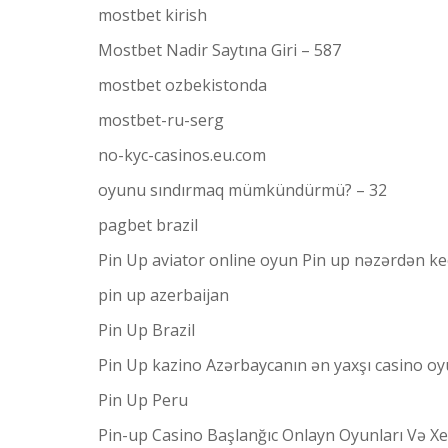
mostbet kirish
Mostbet Nadir Saytına Giri – 587
mostbet ozbekistonda
mostbet-ru-serg
no-kyc-casinos.eu.com
oyunu sındırmaq mümkündürmü? – 32
pagbet brazil
Pin Up aviator️ online oyun Pin up nəzərdən keç
pin up azerbaijan
Pin Up Brazil
Pin Up kazino Azərbaycanın ən yaxşı casino oy
Pin Up Peru
Pin-up Casino Başlanğıc Onlayn Oyunları Və Xey