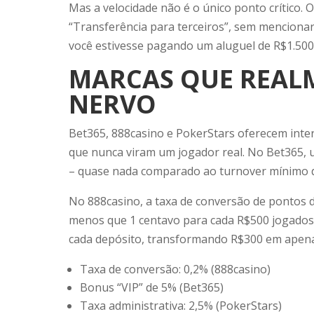
Mas a velocidade não é o único ponto crítico.
“Transferência para terceiros”, sem mencionar 
você estivesse pagando um aluguel de R$1.50
MARCAS QUE REAL
NERVO
Bet365, 888casino e PokerStars oferecem inte
que nunca viram um jogador real. No Bet365, 
– quase nada comparado ao turnover mínimo d
No 888casino, a taxa de conversão de pontos de
menos que 1 centavo para cada R$500 jogados. 
cada depósito, transformando R$300 em apena
Taxa de conversão: 0,2% (888casino)
Bonus “VIP” de 5% (Bet365)
Taxa administrativa: 2,5% (PokerStars)