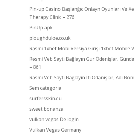
Pin-up Casino Başlanğıc Onlayn Oyunları Və Xey
Therapy Clinic – 276
PinUp apk
ploughduloe.co.uk
Rəsmi 1xbet Mobi Versiya Girişi 1xbet Mobile 
Rəsmi Veb Saytı Bağlayın️ Gur Ödənişlər, Gündə
– 861
Rəsmi Veb Saytı Bağlayın️ Iti Ödənişlər, Adi Bo
Sem categoria
surfersskin.eu
sweet bonanza
vulkan vegas De login
Vulkan Vegas Germany