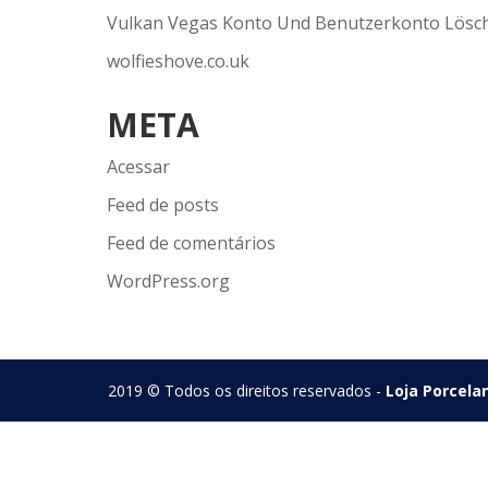
Vulkan Vegas Konto Und Benutzerkonto Lös
wolfieshove.co.uk
META
Acessar
Feed de posts
Feed de comentários
WordPress.org
2019 © Todos os direitos reservados -
Loja Porcela