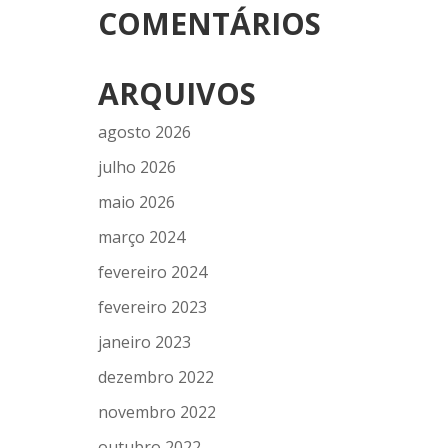
COMENTÁRIOS
ARQUIVOS
agosto 2026
julho 2026
maio 2026
março 2024
fevereiro 2024
fevereiro 2023
janeiro 2023
dezembro 2022
novembro 2022
outubro 2022