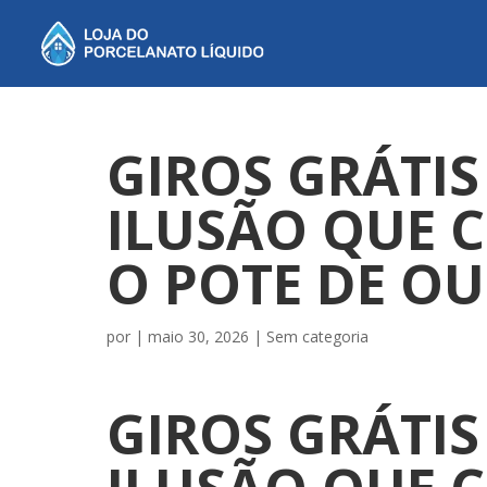
GIROS GRÁTIS
ILUSÃO QUE 
O POTE DE O
por
|
maio 30, 2026
| Sem categoria
GIROS GRÁTIS