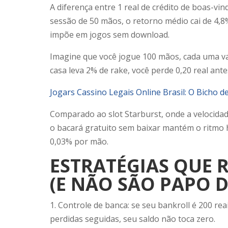
A diferença entre 1 real de crédito de boas-vi
sessão de 50 mãos, o retorno médio cai de 4,8
impõe em jogos sem download.
Imagine que você jogue 100 mãos, cada uma vale
casa leva 2% de rake, você perde 0,20 real ant
Jogars Cassino Legais Online Brasil: O Bicho 
Comparado ao slot Starburst, onde a velocidad
o bacará gratuito sem baixar mantém o ritmo
0,03% por mão.
ESTRATÉGIAS QUE
(E NÃO SÃO PAPO 
1. Controle de banca: se seu bankroll é 200 re
perdidas seguidas, seu saldo não toca zero.