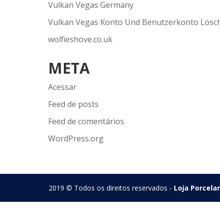
Vulkan Vegas Germany
Vulkan Vegas Konto Und Benutzerkonto Lös
wolfieshove.co.uk
META
Acessar
Feed de posts
Feed de comentários
WordPress.org
2019 © Todos os direitos reservados -
Loja Porcela