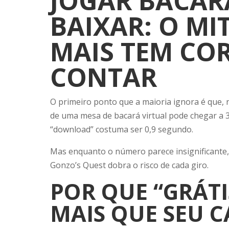
JOGAR BACAR
BAIXAR: O M
MAIS TEM CO
CONTAR
O primeiro ponto que a maioria ignora é que,
de uma mesa de bacará virtual pode chegar a
“download” costuma ser 0,9 segundo.
Mas enquanto o número parece insignificante, 
Gonzo’s Quest dobra o risco de cada giro.
POR QUE “GRÁTI
MAIS QUE SEU 