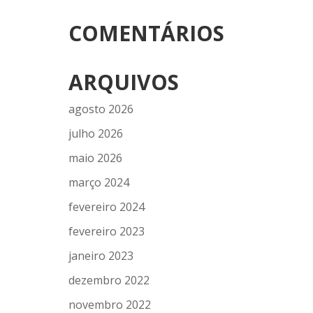
COMENTÁRIOS
ARQUIVOS
agosto 2026
julho 2026
maio 2026
março 2024
fevereiro 2024
fevereiro 2023
janeiro 2023
dezembro 2022
novembro 2022