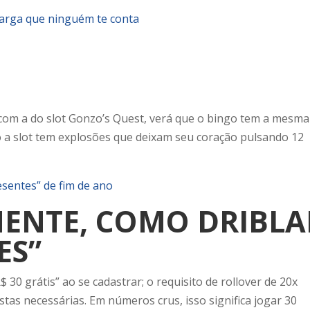
marga que ninguém te conta
 com a do slot Gonzo’s Quest, verá que o bingo tem a mesma
to a slot tem explosões que deixam seu coração pulsando 12
esentes” de fim de ano
MENTE, COMO DRIBLA
ES”
0 grátis” ao se cadastrar; o requisito de rollover de 20x
tas necessárias. Em números crus, isso significa jogar 30