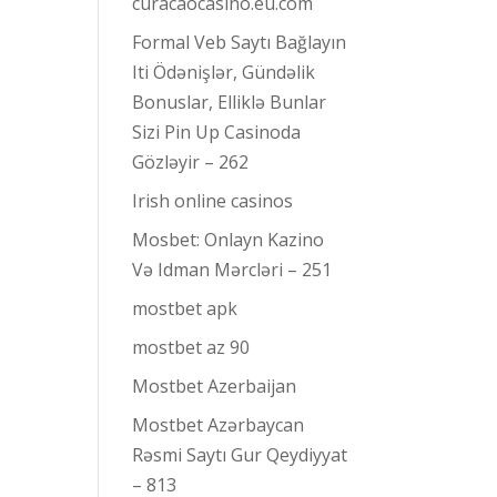
curacaocasino.eu.com
Formal Veb Saytı Bağlayın️
Iti Ödənişlər, Gündəlik
Bonuslar, Elliklə Bunlar
Sizi Pin Up Casinoda
Gözləyir – 262
Irish online casinos
Mosbet: Onlayn Kazino
Və Idman Mərcləri – 251
mostbet apk
mostbet az 90
Mostbet Azerbaijan
Mostbet Azərbaycan
Rəsmi Saytı Gur Qeydiyyat
– 813