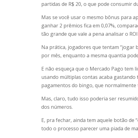
partidas de R$ 20, o que pode consumir du
Mas se você usar o mesmo bônus para apo
ganhar 2 prêmios fica em 0,07%, comparada
tão grande que vale a pena analisar o ROI 
Na prática, jogadores que tentam “joga
por mês, enquanto a mesma quantia poderi
E não esqueça que o Mercado Pago tem lim
usando múltiplas contas acaba gastando t
pagamentos do bingo, que normalmente te
Mas, claro, tudo isso poderia ser resumi
dos números.
E, pra fechar, ainda tem aquele botão de “
todo o processo parecer uma piada de ma