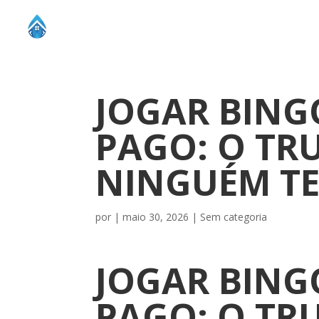
JOGAR BIN
PAGO: O TR
NINGUÉM T
por
|
maio 30, 2026
| Sem categoria
JOGAR BIN
PAGO: O TR