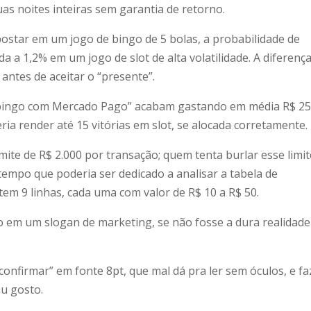
as noites inteiras sem garantia de retorno.
star em um jogo de bingo de 5 bolas, a probabilidade de
 a 1,2% em um jogo de slot de alta volatilidade. A diferença
antes de aceitar o “presente”.
r bingo com Mercado Pago” acabam gastando em média R$ 2
a render até 15 vitórias em slot, se alocada corretamente.
ite de R$ 2.000 por transação; quem tenta burlar esse limit
empo que poderia ser dedicado a analisar a tabela de
m 9 linhas, cada uma com valor de R$ 10 a R$ 50.
do em um slogan de marketing, se não fosse a dura realidade
confirmar” em fonte 8pt, que mal dá pra ler sem óculos, e fa
u gosto.