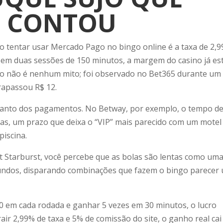
E CONTOU
o tentar usar Mercado Pago no bingo online é a taxa de 2,
 em duas sessões de 150 minutos, a margem do casino já es
sso não é nenhum mito; foi observado no Bet365 durante um
rapassou R$ 12.
anto dos pagamentos. No Betway, por exemplo, o tempo d
as, um prazo que deixa o “VIP” mais parecido com um motel
piscina.
t Starburst, você percebe que as bolas são lentas como um
gundos, disparando combinações que fazem o bingo parecer
0 em cada rodada e ganhar 5 vezes em 30 minutos, o lucro
air 2,99% de taxa e 5% de comissão do site, o ganho real cai