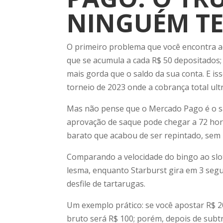
NINGUÉM T
O primeiro problema que você encontra a
que se acumula a cada R$ 50 depositados;
mais gorda que o saldo da sua conta. E i
torneio de 2023 onde a cobrança total ult
Mas não pense que o Mercado Pago é o s
aprovação de saque pode chegar a 72 hor
barato que acabou de ser repintado, sem 
Comparando a velocidade do bingo ao slo
lesma, enquanto Starburst gira em 3 se
desfile de tartarugas.
Um exemplo prático: se você apostar R$ 2
bruto será R$ 100; porém, depois de subtr