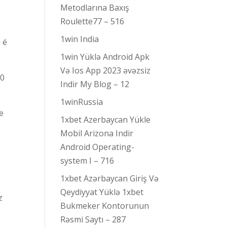
Metodlarına Baxış
Roulette77 – 516
1win India
 é
1win Yüklə Android Apk
Və Ios App 2023 əvəzsiz
50
Indir My Blog – 12
1winRussia
e
1xbet Azerbaycan Yükle
Mobil Arizona Indir
Android Operating-
system I – 716
1xbet Azərbaycan Giriş Və
Qeydiyyat Yüklə 1xbet
z
Bukmeker Kontorunun
Rəsmi Saytı – 287