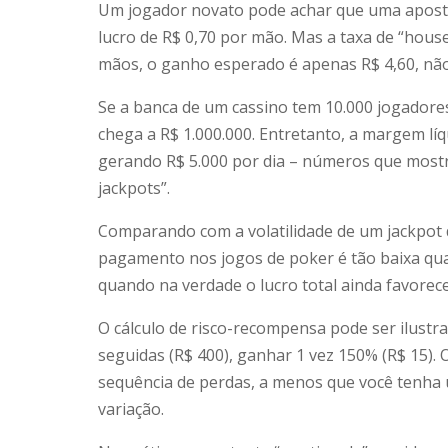
Um jogador novato pode achar que uma apost
lucro de R$ 0,70 por mão. Mas a taxa de “house
mãos, o ganho esperado é apenas R$ 4,60, não
Se a banca de um cassino tem 10.000 jogadores
chega a R$ 1.000.000. Entretanto, a margem lí
gerando R$ 5.000 por dia – números que most
jackpots”.
Comparando com a volatilidade de um jackpot d
pagamento nos jogos de poker é tão baixa quan
quando na verdade o lucro total ainda favorece
O cálculo de risco-recompensa pode ser ilustr
seguidas (R$ 400), ganhar 1 vez 150% (R$ 15). O
sequência de perdas, a menos que você tenha 
variação.