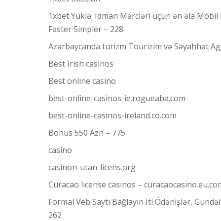
1xbet Yüklə: Idman Mərcləri üçün ən əla Mobi
Faster Simpler – 228
Azərbaycanda turizm Tourizim və Səyahhət Age
Best Irish casinos
Best online casino
best-online-casinos-ie.rogueaba.com
best-online-casinos-ireland.co.com
Bonus 550 Azn – 775
casino
casinon-utan-licens.org
Curacao license casinos – curacaocasino.eu.co
Formal Veb Saytı Bağlayın️ Iti Ödənişlər, Gündəl
262