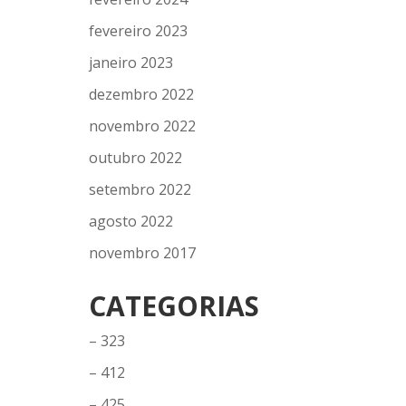
fevereiro 2023
janeiro 2023
dezembro 2022
novembro 2022
outubro 2022
setembro 2022
agosto 2022
novembro 2017
CATEGORIAS
– 323
– 412
– 425