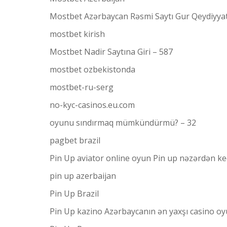
Mostbet Azərbaycan Rəsmi Saytı Gur Qeydiyyat
mostbet kirish
Mostbet Nadir Saytına Giri – 587
mostbet ozbekistonda
mostbet-ru-serg
no-kyc-casinos.eu.com
oyunu sındırmaq mümkündürmü? – 32
pagbet brazil
Pin Up aviator️ online oyun Pin up nəzərdən keç
pin up azerbaijan
Pin Up Brazil
Pin Up kazino Azərbaycanın ən yaxşı casino oy