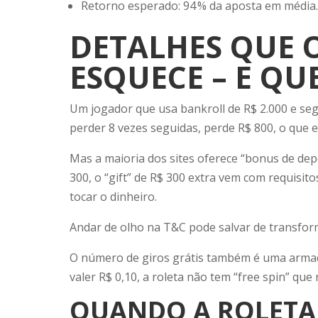
Retorno esperado: 94 % da aposta em média.
DETALHES QUE 
ESQUECE – E QU
Um jogador que usa bankroll de R$ 2.000 e seg
perder 8 vezes seguidas, perde R$ 800, o que e
Mas a maioria dos sites oferece “bonus de depó
300, o “gift” de R$ 300 extra vem com requisito
tocar o dinheiro.
Andar de olho na T&C pode salvar de transfor
O número de giros grátis também é uma armad
valer R$ 0,10, a roleta não tem “free spin” qu
QUANDO A ROLETA