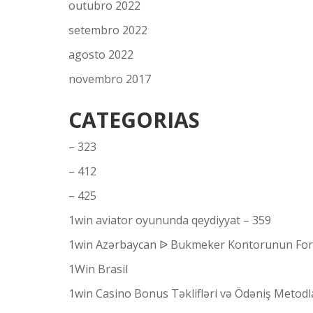
outubro 2022
setembro 2022
agosto 2022
novembro 2017
CATEGORIAS
– 323
– 412
– 425
1win aviator oyununda qeydiyyat – 359
1win Azərbaycan ᐉ Bukmeker Kontorunun Forma
1Win Brasil
1win Casino Bonus Təklifləri və Ödəniş Metodl