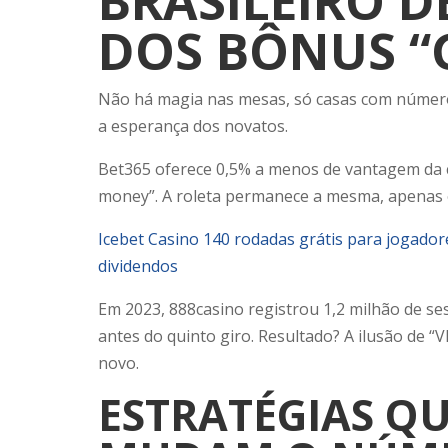
BRASILEIRO D
DOS BÔNUS “G
Não há magia nas mesas, só casas com número
a esperança dos novatos.
Bet365 oferece 0,5% a menos de vantagem da ca
money”. A roleta permanece a mesma, apenas 
Icebet Casino 140 rodadas grátis para jogador
dividendos
Em 2023, 888casino registrou 1,2 milhão de se
antes do quinto giro. Resultado? A ilusão de 
novo.
ESTRATÉGIAS Q