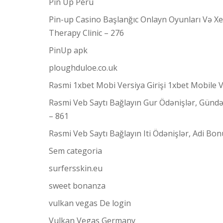
Pin Up Peru
Pin-up Casino Başlanğıc Onlayn Oyunları Və Xey
Therapy Clinic – 276
PinUp apk
ploughduloe.co.uk
Rəsmi 1xbet Mobi Versiya Girişi 1xbet Mobile 
Rəsmi Veb Saytı Bağlayın️ Gur Ödənişlər, Gündə
– 861
Rəsmi Veb Saytı Bağlayın️ Iti Ödənişlər, Adi Bo
Sem categoria
surfersskin.eu
sweet bonanza
vulkan vegas De login
Vulkan Vegas Germany