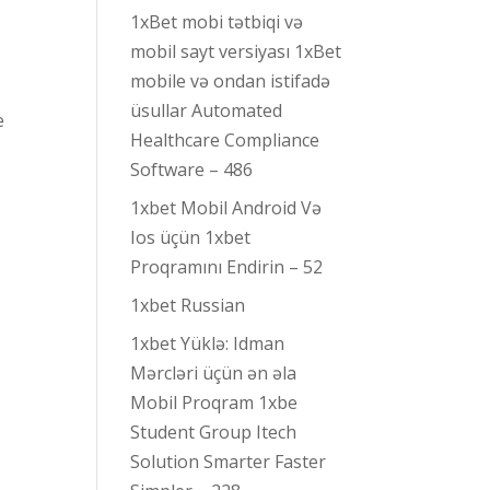
1xBet mobi tətbiqi və
mobil sayt versiyası 1xBet
mobile və ondan istifadə
üsullar Automated
e
Healthcare Compliance
Software – 486
1xbet Mobil Android Və
Ios üçün 1xbet
Proqramını Endirin – 52
1xbet Russian
1xbet Yüklə: Idman
Mərcləri üçün ən əla
Mobil Proqram 1xbe
Student Group Itech
Solution Smarter Faster