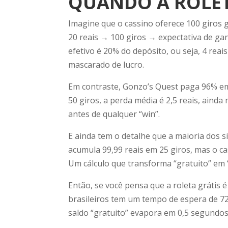
QUANDO A ROLETA
Imagine que o cassino oferece 100 giros gr
20 reais → 100 giros → expectativa de gan
efetivo é 20% do depósito, ou seja, 4 rea
mascarado de lucro.
Em contraste, Gonzo’s Quest paga 96% em
50 giros, a perda média é 2,5 reais, ainda
antes de qualquer “win”.
E ainda tem o detalhe que a maioria dos s
acumula 99,99 reais em 25 giros, mas o ca
Um cálculo que transforma “gratuito” em 
Então, se você pensa que a roleta grátis 
brasileiros tem um tempo de espera de 72
saldo “gratuito” evapora em 0,5 segundos 