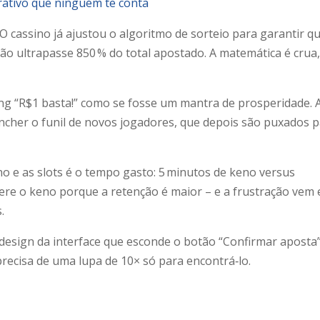
rativo que ninguém te conta
O cassino já ajustou o algoritmo de sorteio para garantir qu
ão ultrapasse 850 % do total apostado. A matemática é crua
ng “R$1 basta!” como se fosse um mantra de prosperidade. 
encher o funil de novos jogadores, que depois são puxados 
eno e as slots é o tempo gasto: 5 minutos de keno versus
fere o keno porque a retenção é maior – e a frustração vem
.
 design da interface que esconde o botão “Confirmar aposta
recisa de uma lupa de 10× só para encontrá‑lo.