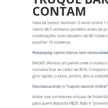
CONTAM
Falta de humor nenhum. O keno online 1 r
rastro de 5 centavos perdidos antes da p
combinações num tabuleiro de 80 números
escolher 10 números.
Redaxeplay casino bônus sem necessidade
Bet365 oferece um painel onde o número 
costuma ficar ao redor de 85 %. Compare 
giro rápido; o keno, porém, dilui a volati
Desmascarando o “cupom cassino online”: 
Andar nos corredores virtuais de PokerSta
para quem deposita R$20. Não é “presente”