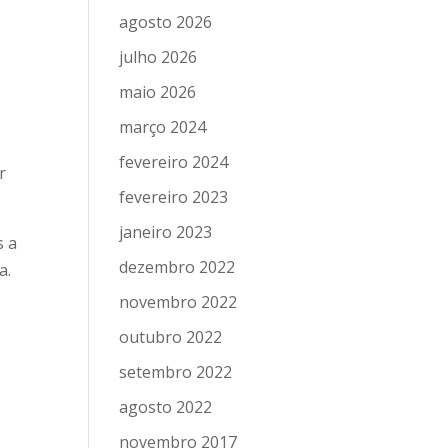
agosto 2026
julho 2026
maio 2026
março 2024
fevereiro 2024
r
fevereiro 2023
janeiro 2023
s a
dezembro 2022
a.
novembro 2022
outubro 2022
setembro 2022
agosto 2022
novembro 2017