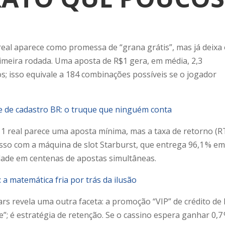
eal aparece como promessa de “grana grátis”, mas já deixa
rimeira rodada. Uma aposta de R$1 gera, em média, 2,3
; isso equivale a 184 combinações possíveis se o jogador
 de cadastro BR: o truque que ninguém conta
1 real parece uma aposta mínima, mas a taxa de retorno (R
isso com a máquina de slot Starburst, que entrega 96,1 % e
lidade em centenas de apostas simultâneas.
a matemática fria por trás da ilusão
rs revela uma outra faceta: a promoção “VIP” de crédito de
; é estratégia de retenção. Se o cassino espera ganhar 0,7