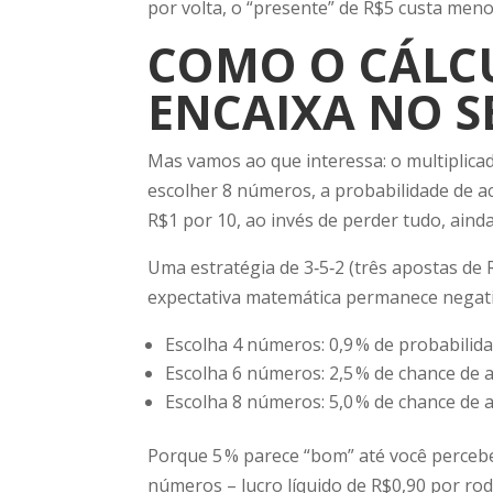
por volta, o “presente” de R$5 custa meno
COMO O CÁLCU
ENCAIXA NO S
Mas vamos ao que interessa: o multiplica
escolher 8 números, a probabilidade de ace
R$1 por 10, ao invés de perder tudo, aind
Uma estratégia de 3‑5‑2 (três apostas de 
expectativa matemática permanece negativ
Escolha 4 números: 0,9 % de probabilida
Escolha 6 números: 2,5 % de chance de a
Escolha 8 números: 5,0 % de chance de a
Porque 5 % parece “bom” até você percebe
números – lucro líquido de R$0,90 por ro