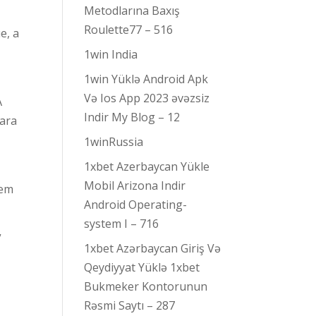
Metodlarına Baxış
Roulette77 – 516
e, a
,
1win India
1win Yüklə Android Apk
Və Ios App 2023 əvəzsiz
A
Indir My Blog – 12
para
1winRussia
1xbet Azerbaycan Yükle
Mobil Arizona Indir
 em
Android Operating-
system I – 716
”
1xbet Azərbaycan Giriş Və
Qeydiyyat Yüklə 1xbet
Bukmeker Kontorunun
Rəsmi Saytı – 287