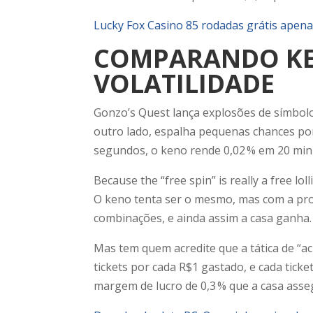
Lucky Fox Casino 85 rodadas grátis apena
COMPARANDO KE
VOLATILIDADE
Gonzo’s Quest lança explosões de símbol
outro lado, espalha pequenas chances por
segundos, o keno rende 0,02 % em 20 min
Because the “free spin” is really a free lol
O keno tenta ser o mesmo, mas com a prom
combinações, e ainda assim a casa ganha.
Mas tem quem acredite que a tática de “
tickets por cada R$1 gastado, e cada tick
margem de lucro de 0,3 % que a casa asse