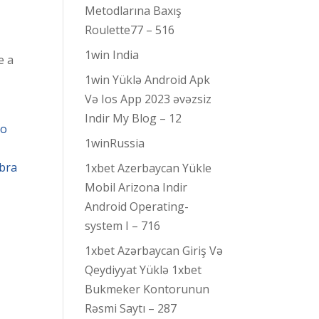
e
Metodlarına Baxış
Roulette77 – 516
1win India
e a
1win Yüklə Android Apk
Və Ios App 2023 əvəzsiz
Indir My Blog – 12
no
1winRussia
bra
1xbet Azerbaycan Yükle
Mobil Arizona Indir
Android Operating-
system I – 716
1xbet Azərbaycan Giriş Və
Qeydiyyat Yüklə 1xbet
Bukmeker Kontorunun
Rəsmi Saytı – 287