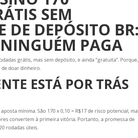
ÁTIS SEM
 DE DEPÓSITO BR
 NINGUÉM PAGA
rodadas grátis, mas sem depósito, e ainda “gratuita”. Porque
 de doar dinheiro.
NTE ESTÁ POR TRÁS
aposta mínima. São 170 x 0,10 = R$17 de risco potencial, ma
ores convertem à primeira vitória. Portanto, a promessa de
 20 rodadas úteis.