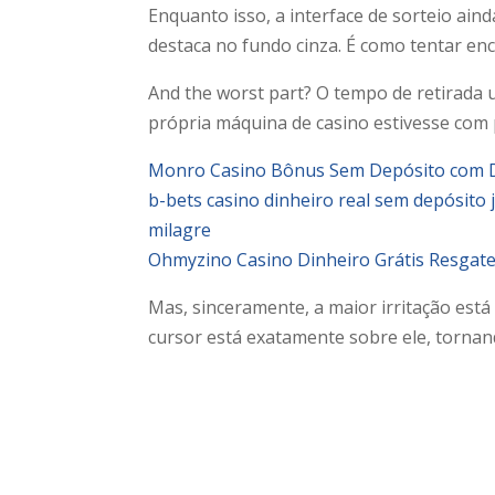
Enquanto isso, a interface de sorteio ain
destaca no fundo cinza. É como tentar en
And the worst part? O tempo de retirada 
própria máquina de casino estivesse com p
Monro Casino Bônus Sem Depósito com Di
b-bets casino dinheiro real sem depósito 
milagre
Ohmyzino Casino Dinheiro Grátis Resga
Mas, sinceramente, a maior irritação est
cursor está exatamente sobre ele, tornand