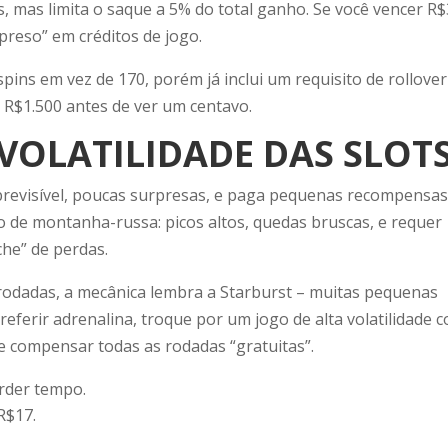
 mas limita o saque a 5% do total ganho. Se você vencer R$
preso” em créditos de jogo.
pins em vez de 170, porém já inclui um requisito de rollover
r R$1.500 antes de ver um centavo.
OLATILIDADE DAS SLOT
revisível, poucas surpresas, e paga pequenas recompensas
o de montanha-russa: picos altos, quedas bruscas, e requer
che” de perdas.
rodadas, a mecânica lembra a Starburst – muitas pequenas
referir adrenalina, troque por um jogo de alta volatilidade 
de compensar todas as rodadas “gratuitas”.
rder tempo.
R$17.