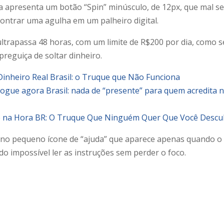
da apresenta um botão “Spin” minúsculo, de 12px, que mal s
contrar uma agulha em um palheiro digital.
ultrapassa 48 horas, com um limite de R$200 por dia, como s
reguiça de soltar dinheiro.
nheiro Real Brasil: o Truque que Não Funciona
jogue agora Brasil: nada de “presente” para quem acredita 
te na Hora BR: O Truque Que Ninguém Quer Que Você Descu
á no pequeno ícone de “ajuda” que aparece apenas quando o
o impossível ler as instruções sem perder o foco.