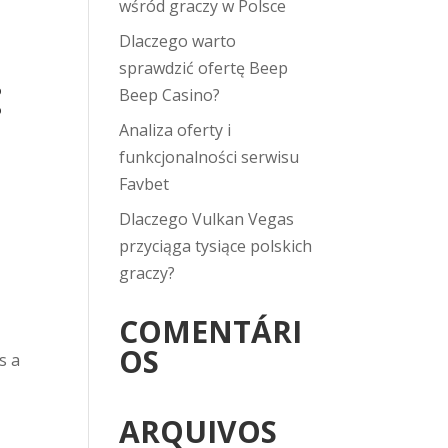
wśród graczy w Polsce
Dlaczego warto
sprawdzić ofertę Beep
:
Beep Casino?
Analiza oferty i
funkcjonalności serwisu
Favbet
,
Dlaczego Vulkan Vegas
przyciąga tysiące polskich
graczy?
COMENTÁRI
OS
s a
ARQUIVOS